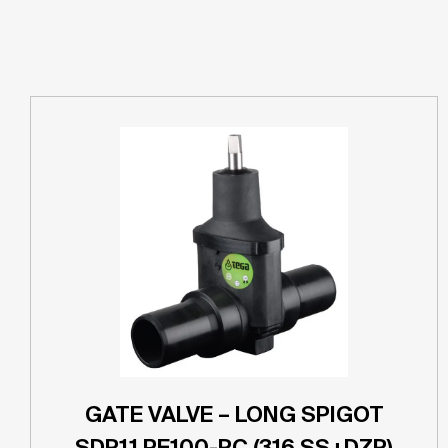
GATE VALVE – LONG SPIGOT
SDR11 PE100-RC (316 SS+DZR)