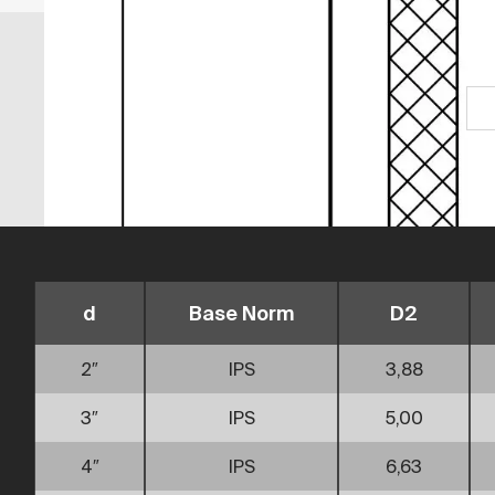
d
Base Norm
D2
2″
IPS
3,88
3″
IPS
5,00
4″
IPS
6,63