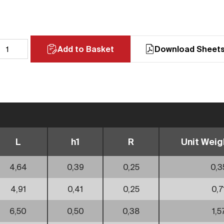
Add to Basket
Download Sheet
L
h1
R
Unit Weigh
4,64
0,39
0,25
0,3
4,91
0,41
0,25
0,7
6,50
0,50
0,38
1,5