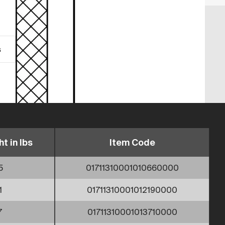
s
t in lbs
Item Code
5
01711310001010660000
1
01711310001012190000
7
01711310001013710000