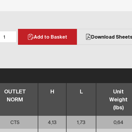
Add to Basket
Download Sheet
OUTLET
H
L
Unit
NORM
Weight
(lbs)
CTS
4,13
1,73
0,64