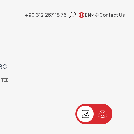
+90 312 267 18 76
EN
Contact Us
-RC
 TEE