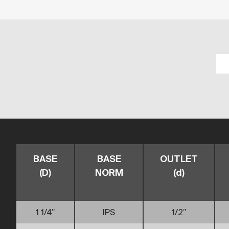
BASE
BASE
OUTLET
(D)
NORM
(d)
1 1/4”
IPS
1/2”