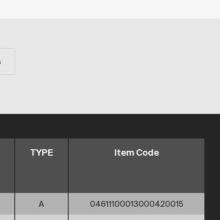
s
TYPE
Item Code
A
04611100013000420015