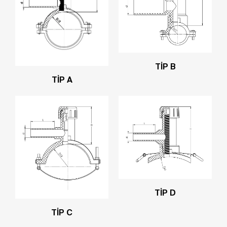
TİP B
TİP A
TİP D
TİP C