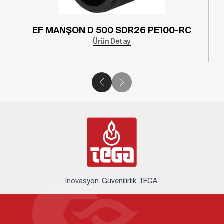
355 SDR26 PE100-RC
EF MANŞON D 500
ün Detay
Ürün D
İnovasyon. Güvenilirlik. TEGA.