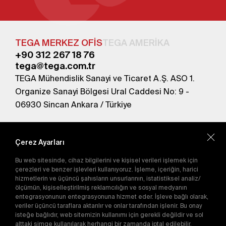
TEGA MERKEZ OFİS
TEGA AMERİKA
+90 312 267 18 76
tega@tega.com.tr
TEGA Mühendislik Sanayi ve Ticaret A.Ş. ASO 1.
Organize Sanayi Bölgesi Ural Caddesi No: 9 -
06930 Sincan Ankara / Türkiye
En yeni kampanyalardan haberdar olmak için
abone olun.
Çerez Ayarları
Bu web sitesinde, cihaz bilgilerini ve kişisel verileri işlemek için
Gönder
çerezleri ve benzer işlevleri kullanıyoruz. İşleme, içeriğin, harici
hizmetlerin ve üçüncü şahısların unsurlarının, istatistiksel analiz/
Abone olarak
Gizlilik Politikası'nı
kabul etmiş
ölçümün, kişiselleştirilmiş reklamcılığın ve sosyal medyanın
olursunuz.
entegrasyonunun entegrasyonuna hizmet eder. İşleve bağlı olarak,
veriler üçüncü taraflara aktarılır ve onlar tarafından işlenir. Bu onay
isteğe bağlıdır, web sitemizin kullanımı için gerekli değildir ve sol
alttaki simge kullanılarak herhangi bir zamanda iptal edilebilir.
E-Katalog