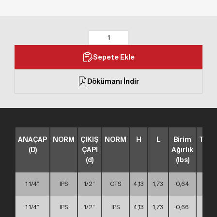
Sepete Ekle
Dökümanı İndir
ANAÇAP
NORM
ÇIKIŞ
NORM
H
L
Birim
TİP
(D)
ÇAPI
Ağırlık
(d)
(lbs)
1 1/4”
IPS
1/2”
CTS
4,13
1,73
0,64
A
1 1/4”
IPS
1/2”
IPS
4,13
1,73
0,66
A