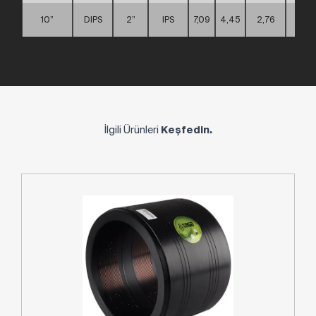
10”
DIPS
2”
IPS
7,09
4,45
2,76
D
İlgili Ürünleri
Keşfedin.