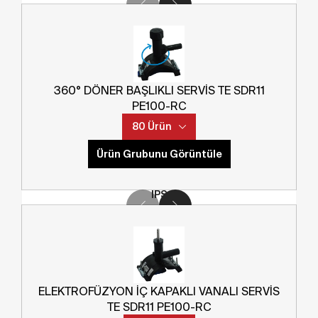
Çıkış Çapı
Sepete Ekle
Ürün Kodu
1/2"
Detay
05411100013000880015
Norm
360° DÖNER BAŞLIKLI SERVİS TE SDR11
Ana Çap
PE100-RC
CTS
80 Ürün
3"
SDR
Ürün Grubunu Görüntüle
Norm
SDR11
IPS
Çıkış Çapı
Sepete Ekle
Ürün Kodu
1/2"
Detay
04811100013000880015
Norm
ELEKTROFÜZYON İÇ KAPAKLI VANALI SERVİS
Ana Çap
TE SDR11 PE100-RC
CTS