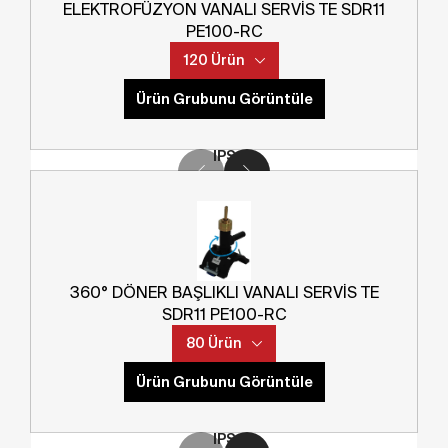
ELEKTROFÜZYON VANALI SERVİS TE SDR11
Norm
Ana Çap
PE100-RC
120 Ürün
1 1/4"
Filtrele
Ürün Grubunu Görüntüle
Norm
IPS
Çıkış Çapı
Ürün Kodu
1/2"
04911100013000600015
Norm
360° DÖNER BAŞLIKLI VANALI SERVİS TE
Ana Çap
SDR11 PE100-RC
CTS
80 Ürün
2"
SDR
Ürün Grubunu Görüntüle
Norm
SDR11
IPS