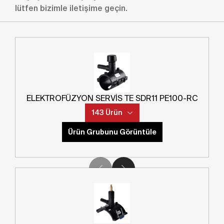
Ürün Kategori
(
1
SEÇENEK
)
lütfen bizimle iletişime geçin.
Ürün Alt Kategori
(
1
SEÇENEK
)
SDR
(
0
SEÇENEKLER
)
ELEKTROFÜZYON SERVİS TE SDR11 PE100-RC
143 Ürün
Ana Çap
Ürün Grubunu Görüntüle
Norm
Ürün Kodu
Çıkış Çapı
04611100013000420015