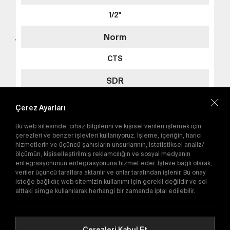
TEGA MERKEZ OFİS
TEGA AMERİKA
1/2"
+90 312 267 18 76
Detay
tega@tega.com.tr
Norm
TEGA Mühendislik Sanayi ve Ticaret A.Ş. ASO 1.
Organize Sanayi Bölgesi Ural Caddesi No: 9 -
CTS
06930 Sincan Ankara / Türkiye
SDR
En yeni kampanyalardan haberdar olmak için
SDR11
abone olun.
Çerez Ayarları
Bu web sitesinde, cihaz bilgilerini ve kişisel verileri işlemek için
Gönder
çerezleri ve benzer işlevleri kullanıyoruz. İşleme, içeriğin, harici
Sepete Ekle
hizmetlerin ve üçüncü şahısların unsurlarının, istatistiksel analiz/
Abone olarak
Gizlilik Politikası'nı
kabul etmiş
ölçümün, kişiselleştirilmiş reklamcılığın ve sosyal medyanın
olursunuz.
entegrasyonunun entegrasyonuna hizmet eder. İşleve bağlı olarak,
Detay
veriler üçüncü taraflara aktarılır ve onlar tarafından işlenir. Bu onay
isteğe bağlıdır, web sitemizin kullanımı için gerekli değildir ve sol
alttaki simge kullanılarak herhangi bir zamanda iptal edilebilir.
E-Katalog
Çerezleri Kabul Et