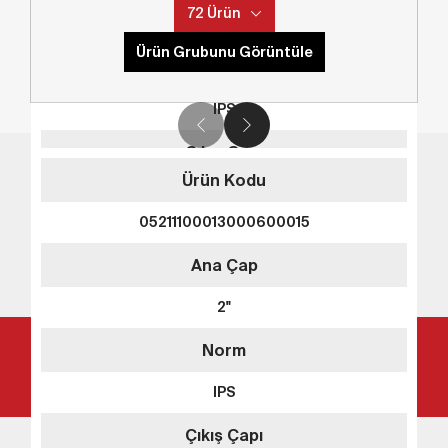
72 Ürün
3"
SDR
Ürün Grubunu Görüntüle
Norm
SDR11
IPS
Çıkış Çapı
Sepete Ekle
Ürün Kodu
1/2"
Detay
05211100013000600015
Norm
Ana Çap
CTS
İnovasyon. Güvenilirlik. TEGA.
2"
SDR
Norm
SDR11
IPS
Çıkış Çapı
Sepete Ekle