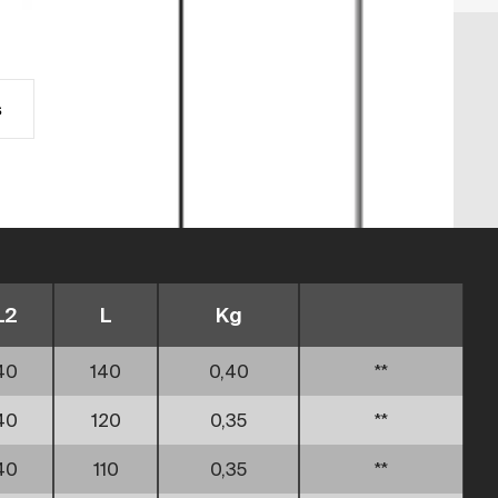
s
L2
L
Kg
40
140
0,40
**
40
120
0,35
**
40
110
0,35
**