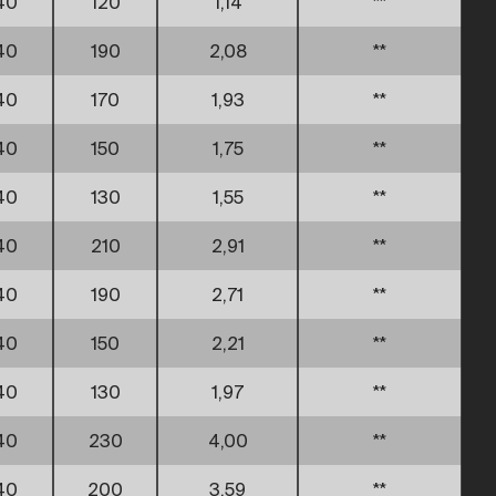
40
120
1,14
**
40
190
2,08
**
40
170
1,93
**
40
150
1,75
**
40
130
1,55
**
40
210
2,91
**
40
190
2,71
**
40
150
2,21
**
40
130
1,97
**
40
230
4,00
**
40
200
3,59
**