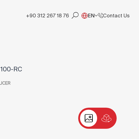
+90 312 267 18 76
EN
Contact Us
E100-RC
UCER