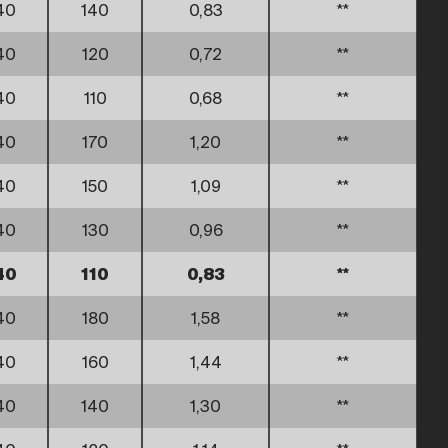
40
140
0,83
**
40
120
0,72
**
40
110
0,68
**
40
170
1,20
**
40
150
1,09
**
40
130
0,96
**
40
110
0,83
**
40
180
1,58
**
40
160
1,44
**
40
140
1,30
**