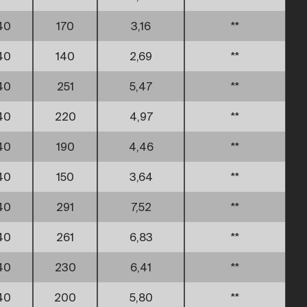
40
170
3,16
**
40
140
2,69
**
40
251
5,47
**
40
220
4,97
**
40
190
4,46
**
40
150
3,64
**
40
291
7,52
**
40
261
6,83
**
40
230
6,41
**
40
200
5,80
**