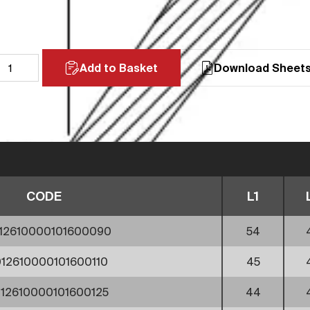
Add to Basket
Download Sheet
CODE
L1
12610000101600090
54
12610000101600110
45
12610000101600125
44