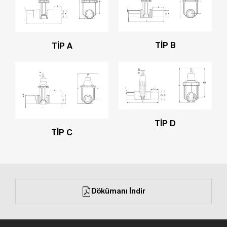
TİP B
TİP A
TİP D
TİP C
Dökümanı İndir