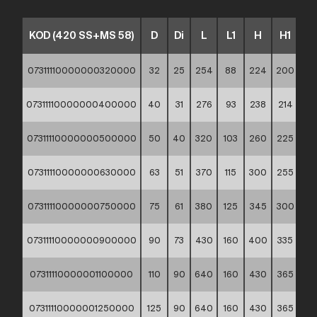
KOD (420 SS+MS 58)
D
Di
L
L1
H
H1
t
07311110000000320000
32
25
254
88
224
200
3,4
07311110000000400000
40
31
276
93
238
214
4,2
07311110000000500000
50
40
320
103
260
225
5,2
07311110000000630000
63
51
370
115
300
255
6,5
07311110000000750000
75
61
380
125
345
300
7,6
07311110000000900000
90
73
430
160
400
335
9
07311110000001100000
110
90
640
160
430
365
11
07311110000001250000
125
90
640
160
430
365
11