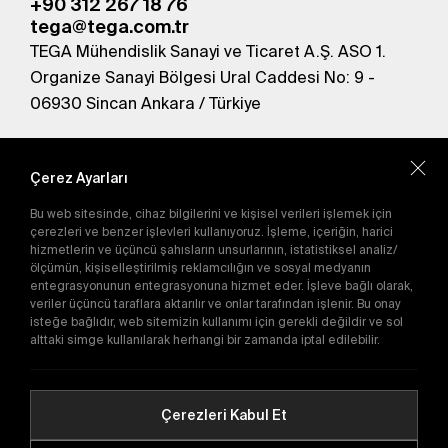
+90 312 267 18 76
tega@tega.com.tr
TEGA Mühendislik Sanayi ve Ticaret A.Ş. ASO 1.
Organize Sanayi Bölgesi Ural Caddesi No: 9 -
06930 Sincan Ankara / Türkiye
En yeni kampanyalardan haberdar olmak için
abone olun.
Çerez Ayarları
Bu web sitesinde, cihaz bilgilerini ve kişisel verileri işlemek için
Gönder
çerezleri ve benzer işlevleri kullanıyoruz. İşleme, içeriğin, harici
hizmetlerin ve üçüncü şahısların unsurlarının, istatistiksel analiz/
Abone olarak
Gizlilik Politikası'nı
kabul etmiş
ölçümün, kişiselleştirilmiş reklamcılığın ve sosyal medyanın
olursunuz.
entegrasyonunun entegrasyonuna hizmet eder. İşleve bağlı olarak,
veriler üçüncü taraflara aktarılır ve onlar tarafından işlenir. Bu onay
isteğe bağlıdır, web sitemizin kullanımı için gerekli değildir ve sol
E-Katalog
alttaki simge kullanılarak herhangi bir zamanda iptal edilebilir.
Çerezleri Kabul Et
Copyright © 2016-2026
tega.com.tr
Tüm hakları saklıdır.