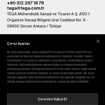
+90 312 267 18 76
tega@tega.com.tr
TEGA Mühendislik Sanayi ve Ticaret A.Ş. ASO 1.
Organize Sanayi Bölgesi Ural Caddesi No: 9 -
06930 Sincan Ankara / Türkiye
En yeni kampanyalardan haberdar olmak için
abone olun.
Çerez Ayarları
Bu web sitesinde, cihaz bilgilerini ve kişisel verileri işlemek için
Gönder
çerezleri ve benzer işlevleri kullanıyoruz. İşleme, içeriğin, harici
hizmetlerin ve üçüncü şahısların unsurlarının, istatistiksel analiz/
Abone olarak
Gizlilik Politikası'nı
kabul etmiş
ölçümün, kişiselleştirilmiş reklamcılığın ve sosyal medyanın
olursunuz.
entegrasyonunun entegrasyonuna hizmet eder. İşleve bağlı olarak,
veriler üçüncü taraflara aktarılır ve onlar tarafından işlenir. Bu onay
isteğe bağlıdır, web sitemizin kullanımı için gerekli değildir ve sol
alttaki simge kullanılarak herhangi bir zamanda iptal edilebilir.
E-Katalog
Çerezleri Kabul Et
Copyright © 2016-2026
tega.com.tr
Tüm hakları saklıdır.