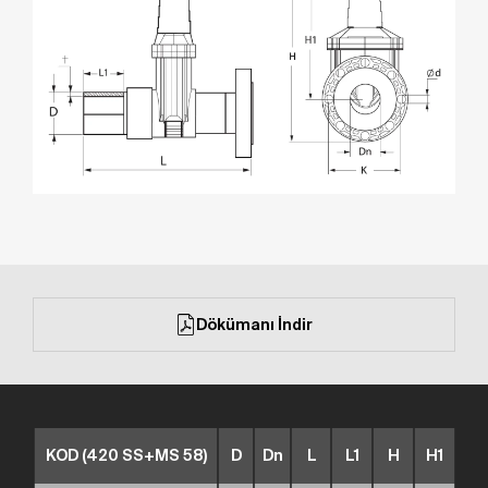
Dökümanı İndir
KOD (420 SS+MS 58)
D
Dn
L
L1
H
H1
t