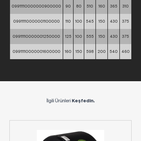
09911110000000900000
90
80
510
160
365
310
9
09911110000001100000
110
100
545
150
430
375
11
09911110000001250000
125
100
555
150
430
375
13
09911110000001600000
160
150
598
200
540
460
16
İlgili Ürünleri
Keşfedin.