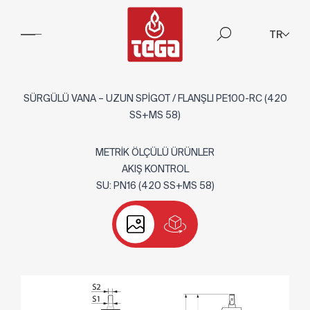
TR
SÜRGÜLÜ VANA – UZUN SPİGOT / FLANŞLI PE100-RC (420
SS+MS 58)
METRİK ÖLÇÜLÜ ÜRÜNLER
AKIŞ KONTROL
SU: PN16 (420 SS+MS 58)