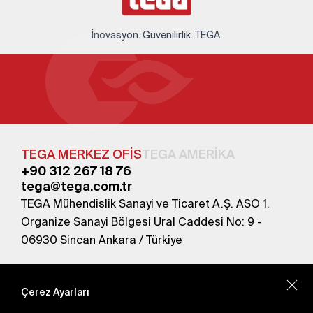
İnovasyon. Güvenilirlik. TEGA.
TEGA MERKEZ OFİS
TEGA AMERİKA
+90 312 267 18 76
tega@tega.com.tr
TEGA Mühendislik Sanayi ve Ticaret A.Ş. ASO 1.
Organize Sanayi Bölgesi Ural Caddesi No: 9 -
06930 Sincan Ankara / Türkiye
En yeni kampanyalardan haberdar olmak için
abone olun.
Çerez Ayarları