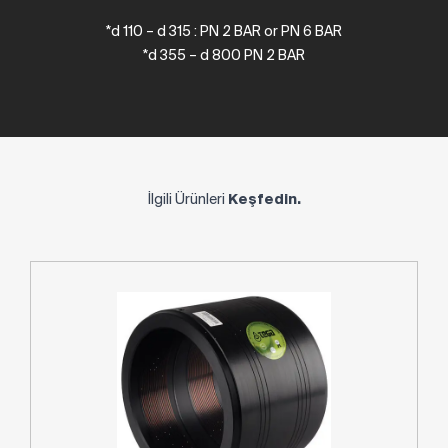
*d 110 – d 315 : PN 2 BAR or PN 6 BAR
*d 355 – d 800 PN 2 BAR
İlgili Ürünleri
Keşfedin.