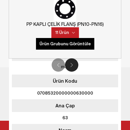
Çıkış Çapı
Ürün Kodu
Sepete Ekle
-
06705720300000200000
PP KAPLI ÇELİK FLANŞ (PN10-PN16)
Detay
Norm
Ana Çap
11 Ürün
-
20
Ürün Grubunu Görüntüle
SDR
Norm
-
mm
Çıkış Çapı
Ürün Kodu
Sepete Ekle
-
07085320000000630000
Detay
Norm
Ana Çap
İnovasyon. Güvenilirlik. TEGA.
-
63
SDR