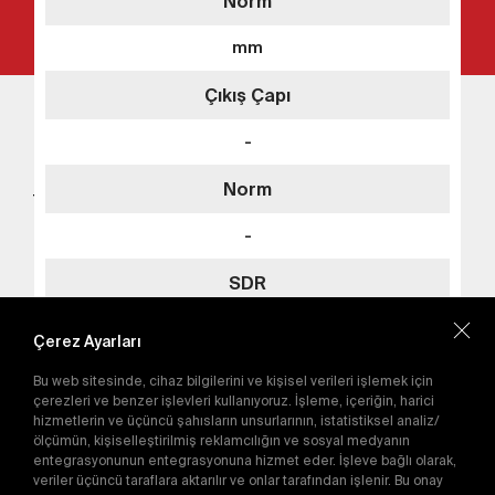
Norm
-
mm
Çıkış Çapı
TEGA MERKEZ OFİS
TEGA AMERİKA
Sepete Ekle
-
+90 312 267 18 76
tega@tega.com.tr
Detay
Norm
TEGA Mühendislik Sanayi ve Ticaret A.Ş. ASO 1.
Organize Sanayi Bölgesi Ural Caddesi No: 9 -
-
06930 Sincan Ankara / Türkiye
SDR
En yeni kampanyalardan haberdar olmak için
-
abone olun.
Çerez Ayarları
Bu web sitesinde, cihaz bilgilerini ve kişisel verileri işlemek için
Gönder
çerezleri ve benzer işlevleri kullanıyoruz. İşleme, içeriğin, harici
Sepete Ekle
hizmetlerin ve üçüncü şahısların unsurlarının, istatistiksel analiz/
Abone olarak
Gizlilik Politikası'nı
kabul etmiş
ölçümün, kişiselleştirilmiş reklamcılığın ve sosyal medyanın
olursunuz.
entegrasyonunun entegrasyonuna hizmet eder. İşleve bağlı olarak,
Detay
veriler üçüncü taraflara aktarılır ve onlar tarafından işlenir. Bu onay