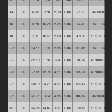
14″
IPS
17,38
9,75
2,00
0,50
27,26
01711110002
16″
IPS
19,75
10,25
2,25
0,50
37,73
01711110002
18″
IPS
21,13
10,63
2,50
0,50
47,04
01711110002
20″
IPS
23,38
11,26
2,88
0,50
62,02
01711110002
22″
IPS
25,50
11,76
3,13
0,50
78,04
01711110002
24″
IPS
27,75
12,05
3,36
0,50
95,70
01711110002
26″
IPS
30,00
13,76
3,63
0,50
126,47
01711110002
28″
IPS
32,25
14,13
3,88
0,50
151,24
01711110002
30″
IPS
34,25
14,57
4,19
0,50
178,16
01711110002