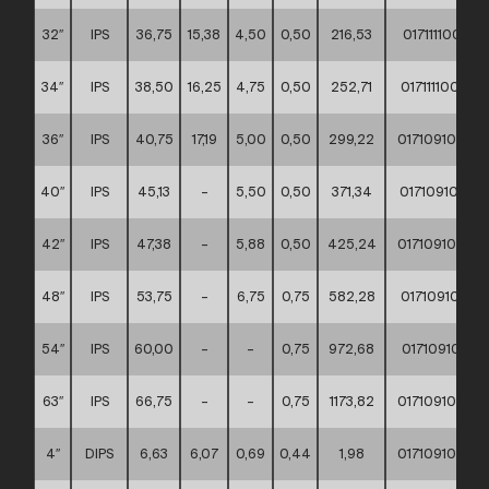
32″
IPS
36,75
15,38
4,50
0,50
216,53
01711110002
34″
IPS
38,50
16,25
4,75
0,50
252,71
01711110002
36″
IPS
40,75
17,19
5,00
0,50
299,22
01710910001
40″
IPS
45,13
–
5,50
0,50
371,34
01710910001
42″
IPS
47,38
–
5,88
0,50
425,24
01710910001
48″
IPS
53,75
–
6,75
0,75
582,28
01710910001
54″
IPS
60,00
–
–
0,75
972,68
01710910001
63″
IPS
66,75
–
–
0,75
1173,82
01710910001
4″
DIPS
6,63
6,07
0,69
0,44
1,98
01710910002