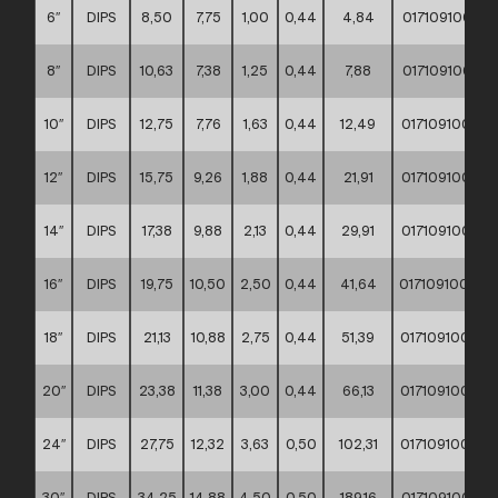
6″
DIPS
8,50
7,75
1,00
0,44
4,84
01710910002
8″
DIPS
10,63
7,38
1,25
0,44
7,88
01710910002
10″
DIPS
12,75
7,76
1,63
0,44
12,49
01710910002
12″
DIPS
15,75
9,26
1,88
0,44
21,91
01710910002
14″
DIPS
17,38
9,88
2,13
0,44
29,91
01710910002
16″
DIPS
19,75
10,50
2,50
0,44
41,64
01710910002
18″
DIPS
21,13
10,88
2,75
0,44
51,39
01710910002
20″
DIPS
23,38
11,38
3,00
0,44
66,13
01710910002
24″
DIPS
27,75
12,32
3,63
0,50
102,31
01710910002
30″
DIPS
34,25
14,88
4,50
0,50
189,16
01710910002