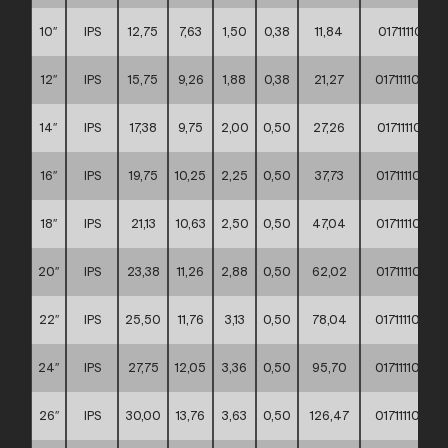
10″
IPS
12,75
7,63
1,50
0,38
11,84
017111100
12″
IPS
15,75
9,26
1,88
0,38
21,27
017111100
14″
IPS
17,38
9,75
2,00
0,50
27,26
017111100
16″
IPS
19,75
10,25
2,25
0,50
37,73
017111100
18″
IPS
21,13
10,63
2,50
0,50
47,04
017111100
20″
IPS
23,38
11,26
2,88
0,50
62,02
017111100
22″
IPS
25,50
11,76
3,13
0,50
78,04
017111100
24″
IPS
27,75
12,05
3,36
0,50
95,70
017111100
26″
IPS
30,00
13,76
3,63
0,50
126,47
017111100