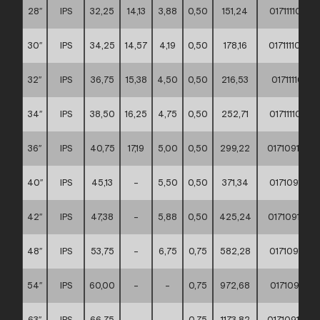
28″
IPS
32,25
14,13
3,88
0,50
151,24
017111100
30″
IPS
34,25
14,57
4,19
0,50
178,16
017111100
32″
IPS
36,75
15,38
4,50
0,50
216,53
017111100
34″
IPS
38,50
16,25
4,75
0,50
252,71
017111100
36″
IPS
40,75
17,19
5,00
0,50
299,22
017109100
40″
IPS
45,13
–
5,50
0,50
371,34
017109100
42″
IPS
47,38
–
5,88
0,50
425,24
017109100
48″
IPS
53,75
–
6,75
0,75
582,28
017109100
54″
IPS
60,00
–
–
0,75
972,68
017109100
63″
IPS
66,75
–
–
0,75
1173,82
017109100