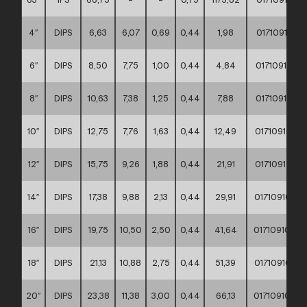
4″
DIPS
6,63
6,07
0,69
0,44
1,98
017109100
6″
DIPS
8,50
7,75
1,00
0,44
4,84
017109100
8″
DIPS
10,63
7,38
1,25
0,44
7,88
017109100
10″
DIPS
12,75
7,76
1,63
0,44
12,49
017109100
12″
DIPS
15,75
9,26
1,88
0,44
21,91
017109100
14″
DIPS
17,38
9,88
2,13
0,44
29,91
017109100
16″
DIPS
19,75
10,50
2,50
0,44
41,64
017109100
18″
DIPS
21,13
10,88
2,75
0,44
51,39
017109100
20″
DIPS
23,38
11,38
3,00
0,44
66,13
017109100