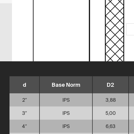
d
Base Norm
D2
2″
IPS
3,88
3″
IPS
5,00
4″
IPS
6,63