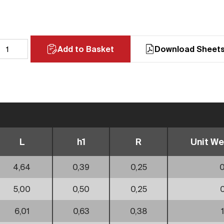
Add to Basket
Download Sheet
L
h1
R
Unit We
4,64
0,39
0,25
0
5,00
0,50
0,25
6,01
0,63
0,38