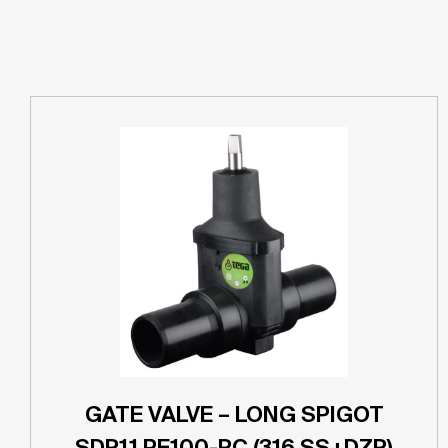
GATE VALVE – LONG SPIGOT
SDR11 PE100-RC (316 SS+DZR)