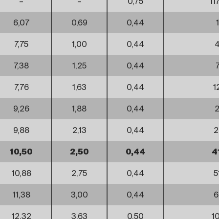
–
–
0,75
11
6,07
0,69
0,44
7,75
1,00
0,44
4
7,38
1,25
0,44
7,76
1,63
0,44
1
9,26
1,88
0,44
2
9,88
2,13
0,44
2
10,50
2,50
0,44
4
10,88
2,75
0,44
5
11,38
3,00
0,44
6
12,32
3,63
0,50
1