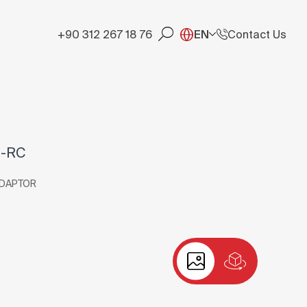
+90 312 267 18 76
EN
Contact Us
0-RC
ADAPTOR