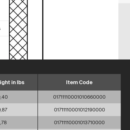
s
ight in lbs
Item Code
,40
01711110001010660000
0,87
01711110001012190000
1,78
01711110001013710000