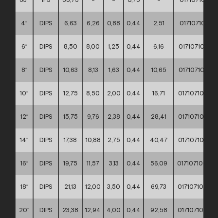
4″
DIPS
6,63
6,26
0,88
0,44
2,51
0171071000
6″
DIPS
8,50
8,00
1,25
0,44
6,16
0171071000
8″
DIPS
10,63
8,13
1,63
0,44
10,65
0171071000
10″
DIPS
12,75
8,50
2,00
0,44
16,71
0171071000
12″
DIPS
15,75
9,76
2,38
0,44
28,41
0171071000
14″
DIPS
17,38
10,88
2,75
0,44
40,47
0171071000
16″
DIPS
19,75
11,57
3,13
0,44
56,09
0171071000
18″
DIPS
21,13
12,00
3,50
0,44
69,73
0171071000
20″
DIPS
23,38
12,94
4,00
0,44
92,58
0171071000