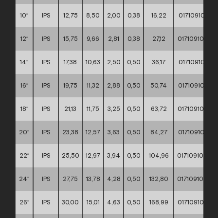
10″
IPS
12,75
8,50
2,00
0,38
16,22
0171091000
12″
IPS
15,75
9,66
2,81
0,38
27,12
0171091000
14″
IPS
17,38
10,63
2,50
0,50
36,17
0171091000
16″
IPS
19,75
11,32
2,88
0,50
50,74
0171091000
18″
IPS
21,13
11,75
3,25
0,50
63,72
0171091000
20″
IPS
23,38
12,57
3,63
0,50
84,27
0171091000
22″
IPS
25,50
12,97
3,94
0,50
104,96
0171091000
24″
IPS
27,75
13,78
4,28
0,50
132,80
0171091000
26″
IPS
30,00
15,01
4,63
0,50
168,99
0171091000