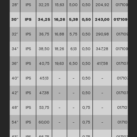
28″
IPS
32,25
15,63
5,00
0,50
204,92
017109100
30″
IPS
34,25
16,26
5,38
0,50
243,00
017109100
32″
IPS
36,75
16,88
5,75
0,50
290,98
017109100
34″
IPS
38,50
18,26
6,13
0,50
347,28
017109100
36″
IPS
40,75
19,63
6,50
0,50
417,58
017107100
40″
IPS
45,13
–
–
0,50
–
017107100
42″
IPS
47,38
–
–
0,50
–
017107100
48″
IPS
53,75
–
–
0,75
–
017107100
54″
IPS
60,00
–
–
0,75
–
017107100
63″
IPS
66,75
–
–
0,75
–
017107100