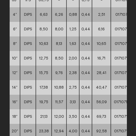
4″
DIPS
6,63
6,26
0,88
0,44
2,51
017107100
6″
DIPS
8,50
8,00
1,25
0,44
6,16
017107100
8″
DIPS
10,63
8,13
1,63
0,44
10,65
017107100
10″
DIPS
12,75
8,50
2,00
0,44
16,71
017107100
12″
DIPS
15,75
9,76
2,38
0,44
28,41
017107100
14″
DIPS
17,38
10,88
2,75
0,44
40,47
017107100
16″
DIPS
19,75
11,57
3,13
0,44
56,09
017107100
18″
DIPS
21,13
12,00
3,50
0,44
69,73
017107100
20″
DIPS
23,38
12,94
4,00
0,44
92,58
017107100