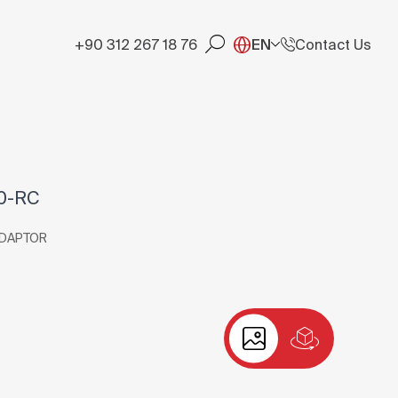
+90 312 267 18 76
EN
Contact Us
0-RC
ADAPTOR