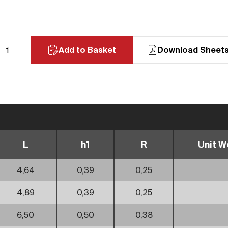
Add to Basket
Download Sheet
L
h1
R
Unit We
4,64
0,39
0,25
4,89
0,39
0,25
6,50
0,50
0,38