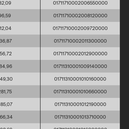
82,09
01711710002006550000
96,59
01711710002008120000
112,04
01711710002009720000
136,87
01711710002011300000
156,72
01711710002012900000
84,96
01711310001009140000
49,30
01711310001010160000
281,75
01711310001010660000
85,07
01711310001012190000
66,34
01711310001013710000