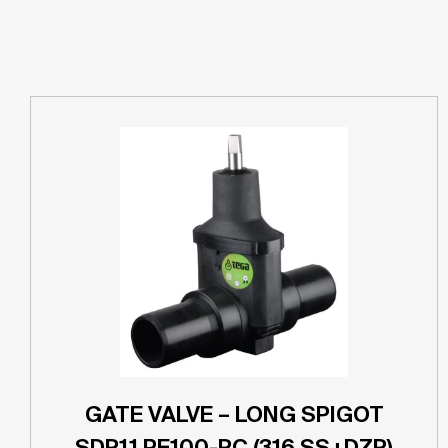
GATE VALVE – LONG SPIGOT
SDR11 PE100-RC (316 SS+DZR)