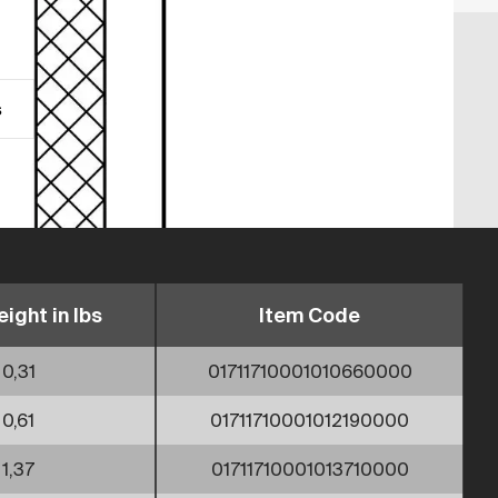
s
ight in lbs
Item Code
0,31
01711710001010660000
0,61
01711710001012190000
1,37
01711710001013710000