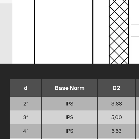
d
Base Norm
D2
2″
IPS
3,88
3″
IPS
5,00
4″
IPS
6,63