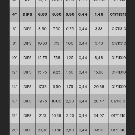
4″
DIPS
6,63
6,50
0,50
0,44
1,48
0171131000
6″
DIPS
8,50
7,50
0,75
0,44
3,33
0171131000
8″
DIPS
10,63
7,13
1,00
0,44
5,43
0171131000
10″
DIPS
12,75
7,38
1,25
0,44
8,48
0171131000
12″
DIPS
15,75
9,25
1,50
0,44
15,66
0171131000
14″
DIPS
17,38
9,50
1,75
0,44
20,68
0171131000
16″
DIPS
19,75
10,00
2,00
0,44
28,47
0171131000
18″
DIPS
21,13
10,38
2,25
0,44
34,97
0171131000
20″
DIPS
23,38
10,88
2,50
0,44
45,16
0171131000