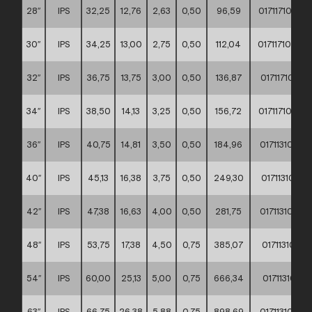
28″
IPS
32,25
12,76
2,63
0,50
96,59
0171171000
30″
IPS
34,25
13,00
2,75
0,50
112,04
0171171000
32″
IPS
36,75
13,75
3,00
0,50
136,87
0171171000
34″
IPS
38,50
14,13
3,25
0,50
156,72
0171171000
36″
IPS
40,75
14,81
3,50
0,50
184,96
0171131000
40″
IPS
45,13
16,38
3,75
0,50
249,30
0171131000
42″
IPS
47,38
16,63
4,00
0,50
281,75
0171131000
48″
IPS
53,75
17,38
4,50
0,75
385,07
0171131000
54″
IPS
60,00
25,13
5,00
0,75
666,34
0171131000
63″
IPS
66,75
26,38
5,88
0,75
898,69
0171131000