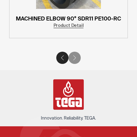
PING TEE SDR11
ELECTROFUSION COUP
RC
PE100-RC
tail
Product Detail
Innovation. Reliability. TEGA.