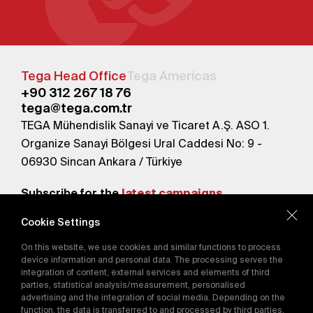
Tega Head Office
Tega Americas
+90 312 267 18 76
tega@tega.com.tr
TEGA Mühendislik Sanayi ve Ticaret A.Ş. ASO 1.
Organize Sanayi Bölgesi Ural Caddesi No: 9 -
06930 Sincan Ankara / Türkiye
Subscribe for the
latest campaigns.
Cookie Settings
Send
On this website, we use cookies and similar functions to process
By subscribing, you agree to our
device information and personal data. The processing serves the
Privacy Policy
integration of content, external services and elements of third
parties, statistical analysis/measurement, personalised
advertising and the integration of social media. Depending on the
function, the data is transferred to and processed by third parties.
E-Catalog