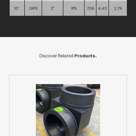
10”
DIPS
2”
IPS
7,09
4,45
2,76
Discover Related
Products.