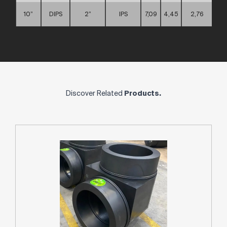
10”
DIPS
2”
IPS
7,09
4,45
2,76
Discover Related
Products.