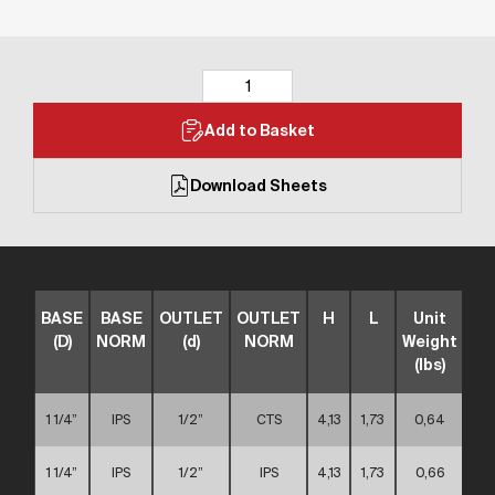
Add to Basket
Download Sheets
BASE
BASE
OUTLET
OUTLET
H
L
Unit
TY
(D)
NORM
(d)
NORM
Weight
(lbs)
1 1/4”
IPS
1/2”
CTS
4,13
1,73
0,64
1 1/4”
IPS
1/2”
IPS
4,13
1,73
0,66