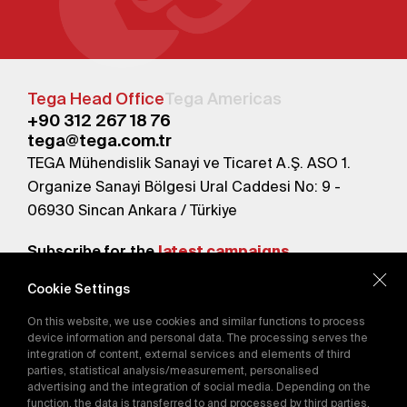
Tega Head Office
Tega Americas
+90 312 267 18 76
tega@tega.com.tr
TEGA Mühendislik Sanayi ve Ticaret A.Ş. ASO 1.
Organize Sanayi Bölgesi Ural Caddesi No: 9 -
06930 Sincan Ankara / Türkiye
Subscribe for the
latest campaigns.
Cookie Settings
Send
On this website, we use cookies and similar functions to process
By subscribing, you agree to our
device information and personal data. The processing serves the
Privacy Policy
integration of content, external services and elements of third
parties, statistical analysis/measurement, personalised
advertising and the integration of social media. Depending on the
function, the data is transferred to and processed by third parties.
E-Catalog