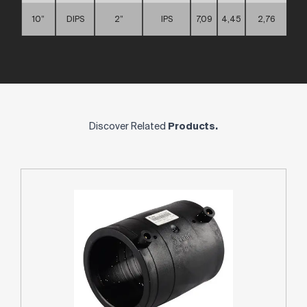
10”
DIPS
2”
IPS
7,09
4,45
2,76
Discover Related
Products.