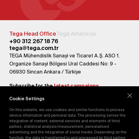
Tega Head Office
Tega Americas
+90 312 267 18 76
tega@tega.com.tr
TEGA Mühendislik Sanayi ve Ticaret A.Ş. ASO 1.
Organize Sanayi Bölgesi Ural Caddesi No: 9 -
06930 Sincan Ankara / Türkiye
Subscribe for the
latest campaigns.
Cookie Settings
Send
On this website, we use cookies and similar functions to process
By subscribing, you agree to our
device information and personal data. The processing serves the
Privacy Policy
integration of content, external services and elements of third
parties, statistical analysis/measurement, personalised
advertising and the integration of social media. Depending on the
function, the data is transferred to and processed by third parties.
E-Catalog