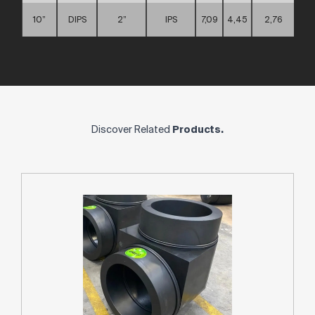
10”
DIPS
2”
IPS
7,09
4,45
2,76
Discover Related
Products.