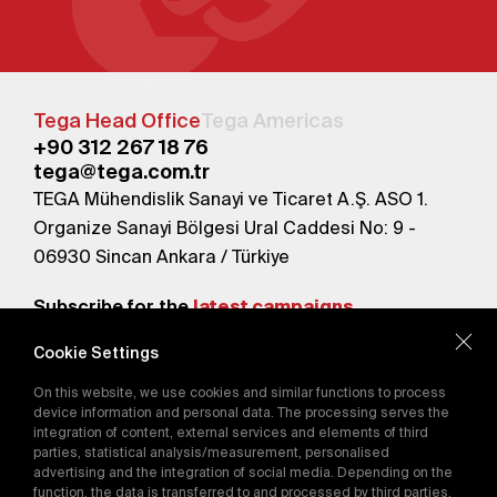
Tega Head Office
Tega Americas
+90 312 267 18 76
tega@tega.com.tr
TEGA Mühendislik Sanayi ve Ticaret A.Ş. ASO 1.
Organize Sanayi Bölgesi Ural Caddesi No: 9 -
06930 Sincan Ankara / Türkiye
Subscribe for the
latest campaigns.
Cookie Settings
Send
On this website, we use cookies and similar functions to process
By subscribing, you agree to our
device information and personal data. The processing serves the
Privacy Policy
integration of content, external services and elements of third
parties, statistical analysis/measurement, personalised
advertising and the integration of social media. Depending on the
function, the data is transferred to and processed by third parties.
E-Catalog