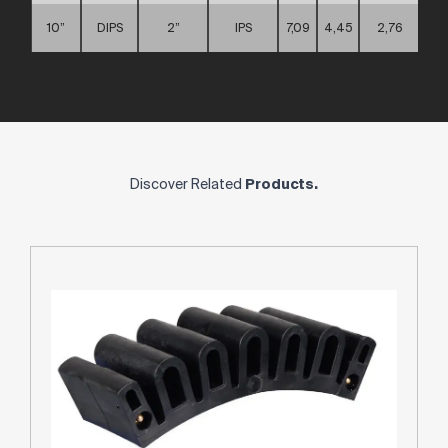
10”
DIPS
2”
IPS
7,09
4,45
2,76
Discover Related
Products.