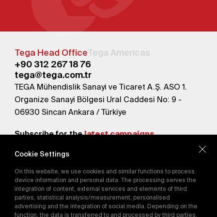
Tega Head Office
Tega Americas
+90 312 267 18 76
tega@tega.com.tr
TEGA Mühendislik Sanayi ve Ticaret A.Ş. ASO 1.
Organize Sanayi Bölgesi Ural Caddesi No: 9 -
06930 Sincan Ankara / Türkiye
Subscribe for the
latest campaigns.
Cookie Settings
Send
On this website, we use cookies and similar functions to process
By subscribing, you agree to our
device information and personal data. The processing serves the
Privacy Policy
integration of content, external services and elements of third
parties, statistical analysis/measurement, personalised
advertising and the integration of social media. Depending on the
function, the data is transferred to and processed by third parties.
E-Catalog