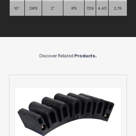
10”
DIPS
2”
IPS
7,09
4,45
2,76
D
Discover Related
Products.