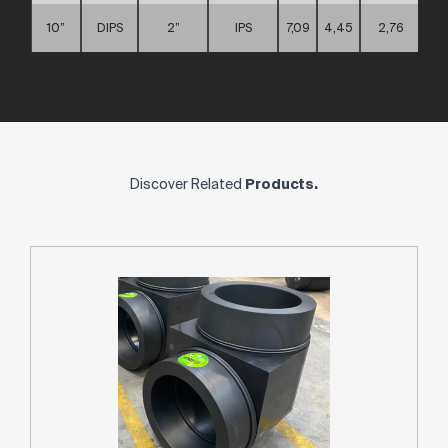
10”
DIPS
2”
IPS
7,09
4,45
2,76
Discover Related
Products.