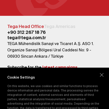
Tega Head Office
Tega Americas
+90 312 267 18 76
tega@tega.com.tr
TEGA Mühendislik Sanayi ve Ticaret A.Ş. ASO 1.
Organize Sanayi Bölgesi Ural Caddesi No: 9 -
06930 Sincan Ankara / Türkiye
Subscribe for the
latest campaigns.
Cookie Settings
Send
On this website, we use cookies and similar functions to process
By subscribing, you agree to our
device information and personal data. The processing serves the
Privacy Policy
integration of content, external services and elements of third
parties, statistical analysis/measurement, personalised
advertising and the integration of social media. Depending on the
function, the data is transferred to and processed by third parties.
E-Catalog