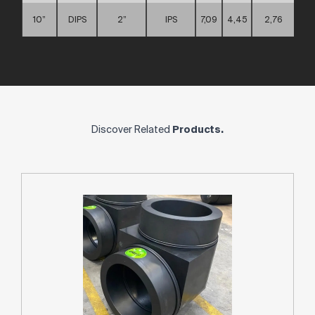
10”
DIPS
2”
IPS
7,09
4,45
2,76
Discover Related
Products.