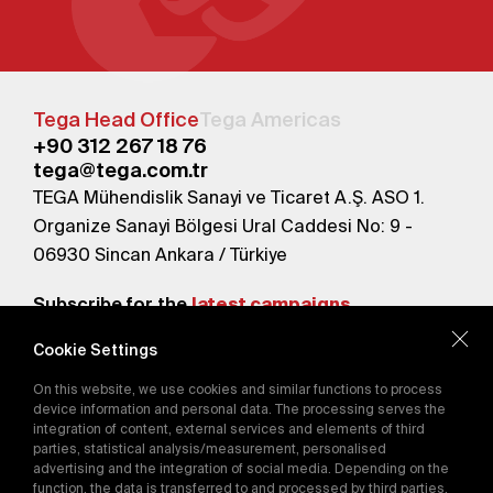
Tega Head Office
Tega Americas
+90 312 267 18 76
tega@tega.com.tr
TEGA Mühendislik Sanayi ve Ticaret A.Ş. ASO 1.
Organize Sanayi Bölgesi Ural Caddesi No: 9 -
06930 Sincan Ankara / Türkiye
Subscribe for the
latest campaigns.
Cookie Settings
Send
On this website, we use cookies and similar functions to process
By subscribing, you agree to our
device information and personal data. The processing serves the
Privacy Policy
integration of content, external services and elements of third
parties, statistical analysis/measurement, personalised
advertising and the integration of social media. Depending on the
function, the data is transferred to and processed by third parties.
E-Catalog