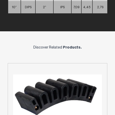
10”
DIPS
2”
IPS
7,09
4,45
2,76
Discover Related
Products.