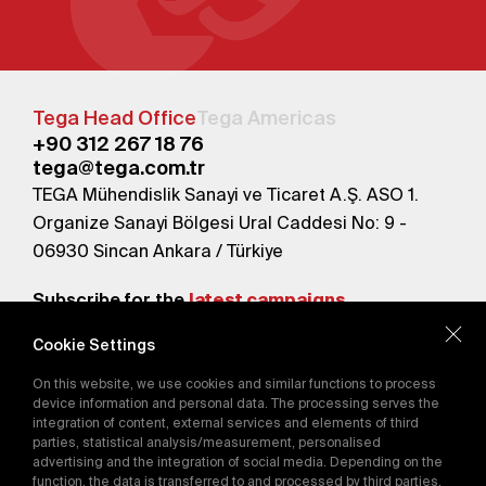
Tega Head Office
Tega Americas
+90 312 267 18 76
tega@tega.com.tr
TEGA Mühendislik Sanayi ve Ticaret A.Ş. ASO 1.
Organize Sanayi Bölgesi Ural Caddesi No: 9 -
06930 Sincan Ankara / Türkiye
Subscribe for the
latest campaigns.
Cookie Settings
Send
On this website, we use cookies and similar functions to process
By subscribing, you agree to our
device information and personal data. The processing serves the
Privacy Policy
integration of content, external services and elements of third
parties, statistical analysis/measurement, personalised
advertising and the integration of social media. Depending on the
function, the data is transferred to and processed by third parties.
E-Catalog