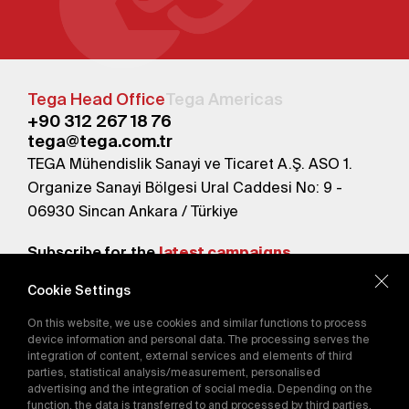
Tega Head Office
Tega Americas
+90 312 267 18 76
tega@tega.com.tr
TEGA Mühendislik Sanayi ve Ticaret A.Ş. ASO 1.
Organize Sanayi Bölgesi Ural Caddesi No: 9 -
06930 Sincan Ankara / Türkiye
Subscribe for the
latest campaigns.
Cookie Settings
Send
On this website, we use cookies and similar functions to process
By subscribing, you agree to our
device information and personal data. The processing serves the
Privacy Policy
integration of content, external services and elements of third
parties, statistical analysis/measurement, personalised
advertising and the integration of social media. Depending on the
function, the data is transferred to and processed by third parties.
E-Catalog