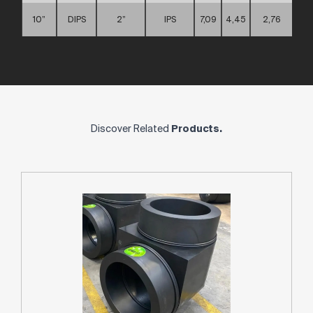
10”
DIPS
2”
IPS
7,09
4,45
2,76
Discover Related
Products.