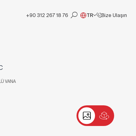
+90 312 267 18 76
TR
Bize Ulaşın
C
Ü VANA