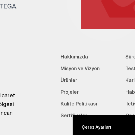
. TEGA.
Hakkımızda
Sürd
Misyon ve Vizyon
Tes
Ürünler
Kari
Projeler
Hab
icaret
ölgesi
Kalite Politikası
İlet
incan
Sertifikalar
Onay
Çerez Ayarları