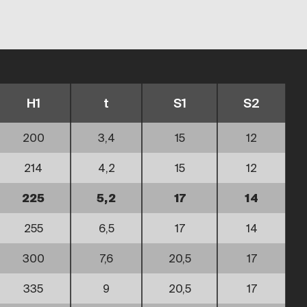
H1
t
S1
S2
200
3,4
15
12
214
4,2
15
12
225
5,2
17
14
255
6,5
17
14
300
7,6
20,5
17
335
9
20,5
17