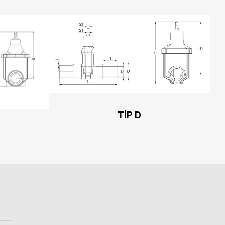
TİP D