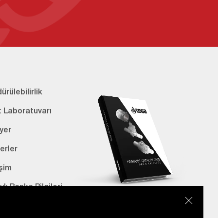
ürülebilirlik
t Laboratuvarı
yer
erler
işim
lı Banka Bilgileri
E-Katalog