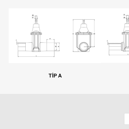
TİP A