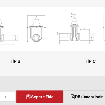
TİP B
TİP C
Sepete Ekle
Dökümanı İndir