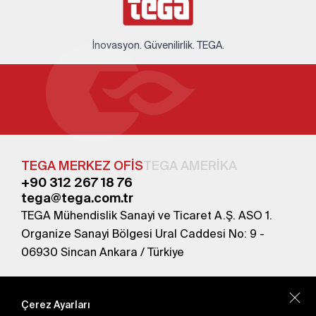
İnovasyon. Güvenilirlik. TEGA.
TEGA MERKEZ OFİS
TEGA AMERİKA
+90 312 267 18 76
tega@tega.com.tr
TEGA Mühendislik Sanayi ve Ticaret A.Ş. ASO 1.
Organize Sanayi Bölgesi Ural Caddesi No: 9 -
06930 Sincan Ankara / Türkiye
En yeni kampanyalardan haberdar olmak için
abone olun.
Çerez Ayarları