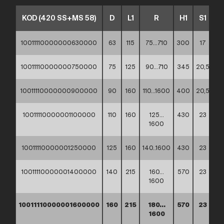
KOD (420 SS+MS 58)
D
L1
R
H1
S1
S
10011110000000630000
63
115
75…710
300
17
14
10011110000000750000
75
125
90…710
345
20,5
17
10011110000000900000
90
160
110…1600
400
20,5
17
10011110000001100000
110
160
125…
430
23
19
1600
10011110000001250000
125
160
140..1600
430
23
19
10011110000001400000
140
215
160…
570
23
19
1600
10011110000001600000
160
215
180…
570
23
19
1600