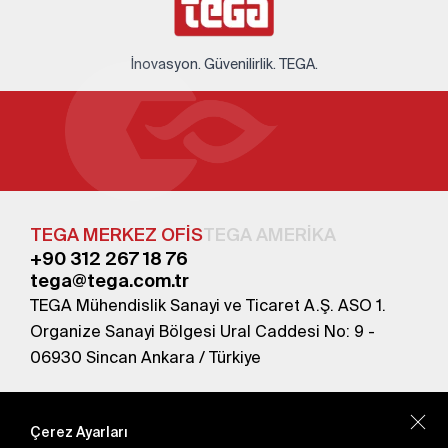
İnovasyon. Güvenilirlik. TEGA.
TEGA MERKEZ OFİS
TEGA AMERİKA
+90 312 267 18 76
tega@tega.com.tr
TEGA Mühendislik Sanayi ve Ticaret A.Ş. ASO 1.
Organize Sanayi Bölgesi Ural Caddesi No: 9 -
06930 Sincan Ankara / Türkiye
En yeni kampanyalardan haberdar olmak için
abone olun.
Çerez Ayarları