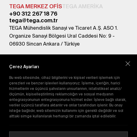
TEGA MERKEZ OFİS
TEGA AMERİKA
+90 312 267 18 76
tega@tega.com.tr
TEGA Mühendislik Sanayi ve Ticaret A.Ş. ASO 1.
Organize Sanayi Bölgesi Ural Caddesi No: 9 -
06930 Sincan Ankara / Türkiye
En yeni kampanyalardan haberdar olmak için
abone olun.
Çerez Ayarları
Bu web sitesinde, cihaz bilgilerini ve kişisel verileri işlemek için
Gönder
çerezleri ve benzer işlevleri kullanıyoruz. İşleme, içeriğin, harici
hizmetlerin ve üçüncü şahısların unsurlarının, istatistiksel analiz/
Abone olarak
Gizlilik Politikası'nı
kabul etmiş
ölçümün, kişiselleştirilmiş reklamcılığın ve sosyal medyanın
olursunuz.
entegrasyonunun entegrasyonuna hizmet eder. İşleve bağlı olarak,
veriler üçüncü taraflara aktarılır ve onlar tarafından işlenir. Bu onay
isteğe bağlıdır, web sitemizin kullanımı için gerekli değildir ve sol
alttaki simge kullanılarak herhangi bir zamanda iptal edilebilir.
E-Katalog