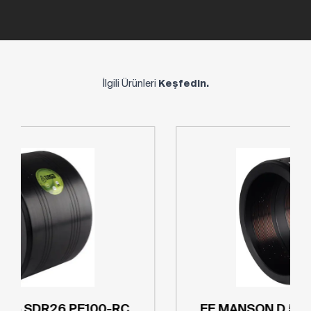
İlgili Ürünleri
Keşfedin.
EF MANŞON D 315 SDR26 PE100-RC