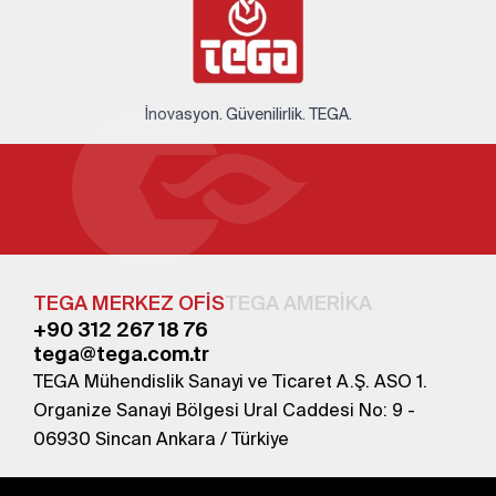
İnovasyon. Güvenilirlik. TEGA.
TEGA MERKEZ OFİS
TEGA AMERİKA
+90 312 267 18 76
tega@tega.com.tr
TEGA Mühendislik Sanayi ve Ticaret A.Ş. ASO 1.
Organize Sanayi Bölgesi Ural Caddesi No: 9 -
06930 Sincan Ankara / Türkiye
En yeni kampanyalardan haberdar olmak için