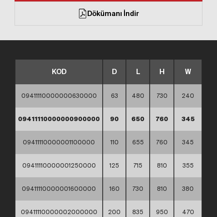
Dökümanı İndir
KOD
D
L
H
W
09411110000000630000
63
480
730
240
09411110000000900000
90
650
760
345
09411110000001100000
110
655
760
345
09411110000001250000
125
715
810
355
09411110000001600000
160
730
810
380
09411110000002000000
200
835
950
470