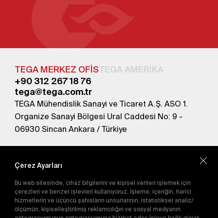
TEGA MERKEZ OFİS
TEGA AMERİKA
+90 312 267 18 76
tega@tega.com.tr
TEGA Mühendislik Sanayi ve Ticaret A.Ş. ASO 1.
Organize Sanayi Bölgesi Ural Caddesi No: 9 -
06930 Sincan Ankara / Türkiye
En yeni kampanyalardan haberdar olmak için
abone olun.
Çerez Ayarları
Bu web sitesinde, cihaz bilgilerini ve kişisel verileri işlemek için
Gönder
çerezleri ve benzer işlevleri kullanıyoruz. İşleme, içeriğin, harici
hizmetlerin ve üçüncü şahısların unsurlarının, istatistiksel analiz/
Abone olarak
Gizlilik Politikası'nı
kabul etmiş
ölçümün, kişiselleştirilmiş reklamcılığın ve sosyal medyanın
olursunuz.
entegrasyonunun entegrasyonuna hizmet eder. İşleve bağlı olarak,