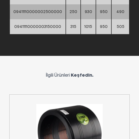
09411110000002500000
250
930
950
490
09411110000003150000
315
1015
950
505
İlgili Ürünleri
Keşfedin.