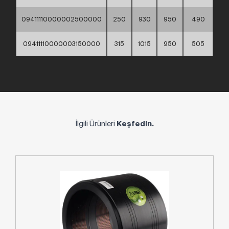
09411110000002500000
250
930
950
490
09411110000003150000
315
1015
950
505
İlgili Ürünleri
Keşfedin.