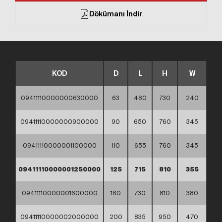
Dökümanı İndir
KOD
D
L
H
W
09411110000000630000
63
480
730
240
09411110000000900000
90
650
760
345
09411110000001100000
110
655
760
345
09411110000001250000
125
715
810
355
09411110000001600000
160
730
810
380
09411110000002000000
200
835
950
470