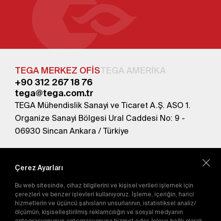
TEGA MERKEZ OFİS
TEGA AMERİKA
+90 312 267 18 76
tega@tega.com.tr
TEGA Mühendislik Sanayi ve Ticaret A.Ş. ASO 1.
Organize Sanayi Bölgesi Ural Caddesi No: 9 -
06930 Sincan Ankara / Türkiye
En yeni kampanyalardan haberdar olmak için
abone olun.
Çerez Ayarları
Bu web sitesinde, cihaz bilgilerini ve kişisel verileri işlemek için
Gönder
çerezleri ve benzer işlevleri kullanıyoruz. İşleme, içeriğin, harici
hizmetlerin ve üçüncü şahısların unsurlarının, istatistiksel analiz/
Abone olarak
Gizlilik Politikası'nı
kabul etmiş
ölçümün, kişiselleştirilmiş reklamcılığın ve sosyal medyanın
olursunuz.
entegrasyonunun entegrasyonuna hizmet eder. İşleve bağlı olarak,