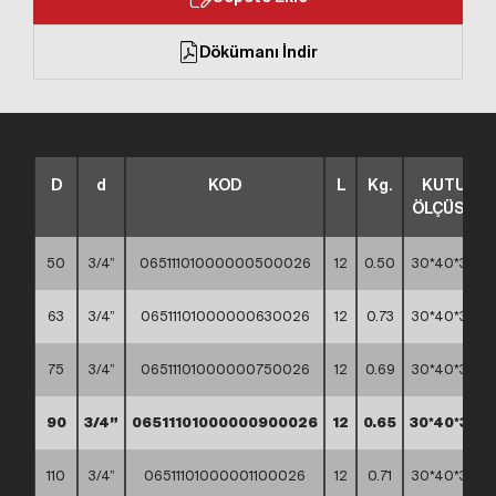
Dökümanı İndir
D
d
KOD
L
Kg.
KUTU
ÖLÇÜSÜ
50
3/4”
06511101000000500026
12
0.50
30*40*30
63
3/4”
06511101000000630026
12
0.73
30*40*30
75
3/4”
06511101000000750026
12
0.69
30*40*30
90
3/4”
06511101000000900026
12
0.65
30*40*30
110
3/4”
06511101000001100026
12
0.71
30*40*30