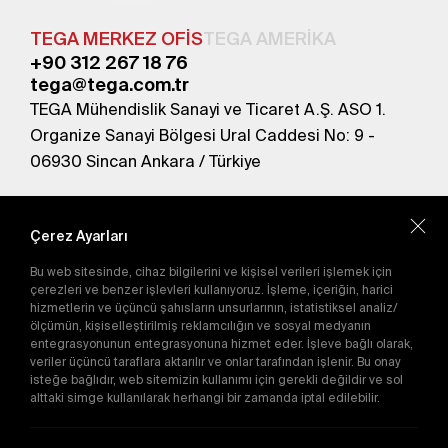
TEGA MERKEZ OFİS
TEGA AMERİKA
+90 312 267 18 76
tega@tega.com.tr
TEGA Mühendislik Sanayi ve Ticaret A.Ş. ASO 1.
Organize Sanayi Bölgesi Ural Caddesi No: 9 -
06930 Sincan Ankara / Türkiye
En yeni kampanyalardan haberdar olmak için
abone olun.
Çerez Ayarları
Bu web sitesinde, cihaz bilgilerini ve kişisel verileri işlemek için
Gönder
çerezleri ve benzer işlevleri kullanıyoruz. İşleme, içeriğin, harici
hizmetlerin ve üçüncü şahısların unsurlarının, istatistiksel analiz/
Abone olarak
Gizlilik Politikası'nı
kabul etmiş
ölçümün, kişiselleştirilmiş reklamcılığın ve sosyal medyanın
olursunuz.
entegrasyonunun entegrasyonuna hizmet eder. İşleve bağlı olarak,
veriler üçüncü taraflara aktarılır ve onlar tarafından işlenir. Bu onay
isteğe bağlıdır, web sitemizin kullanımı için gerekli değildir ve sol
alttaki simge kullanılarak herhangi bir zamanda iptal edilebilir.
E-Katalog