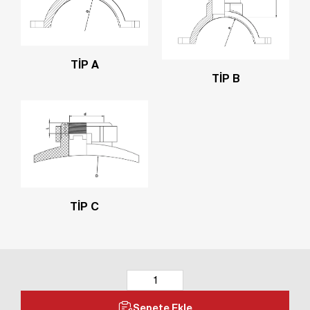
TİP A
TİP B
TİP C
Sepete Ekle