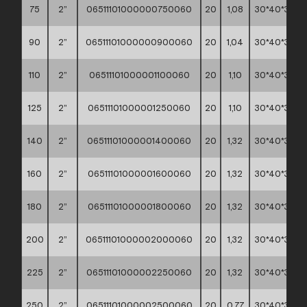
75
2”
06511101000000750060
20
1,08
30*40*30
90
2”
06511101000000900060
20
1,04
30*40*30
110
2”
06511101000001100060
20
1,10
30*40*30
125
2”
06511101000001250060
20
1,10
30*40*30
140
2”
06511101000001400060
20
1,32
30*40*30
160
2”
06511101000001600060
20
1,32
30*40*30
180
2”
06511101000001800060
20
1,32
30*40*30
200
2”
06511101000002000060
20
1,32
30*40*30
225
2”
06511101000002250060
20
1,32
30*40*30
250
2”
06511101000002500060
20
0.77
30*40*30