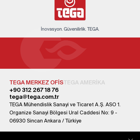
İnovasyon. Güvenilirlik. TEGA.
TEGA MERKEZ OFİS
TEGA AMERİKA
+90 312 267 18 76
tega@tega.com.tr
TEGA Mühendislik Sanayi ve Ticaret A.Ş. ASO 1.
Organize Sanayi Bölgesi Ural Caddesi No: 9 -
06930 Sincan Ankara / Türkiye
En yeni kampanyalardan haberdar olmak için