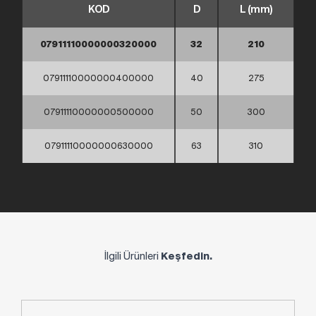
KOD
D
L (mm)
07911110000000320000
32
210
07911110000000400000
40
275
07911110000000500000
50
300
07911110000000630000
63
310
İlgili Ürünleri
Keşfedin.