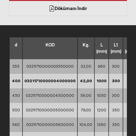
Dökümanı İndir
d
KOD
Kg.
L
L1
Z
(mm)
(mm)
(mm)
355
03211710000003550000
32,00
960
300
480
400
03211710000004000000
42,00
1000
300
500
450
03211710000004500000
56,00
1050
300
525
500
03211710000005000000
79,00
1200
350
600
560
03211710000005600000
104,00
1260
350
630