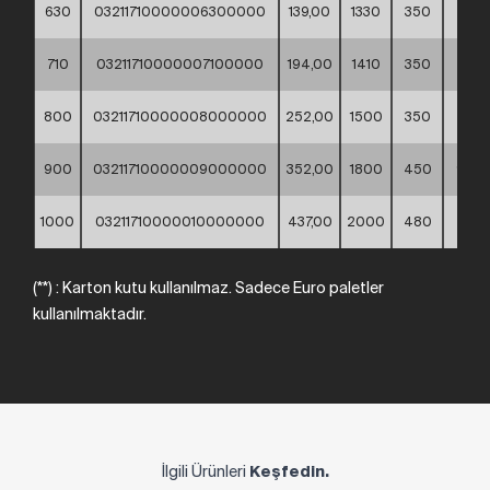
630
03211710000006300000
139,00
1330
350
665
710
03211710000007100000
194,00
1410
350
705
800
03211710000008000000
252,00
1500
350
750
900
03211710000009000000
352,00
1800
450
900
1000
03211710000010000000
437,00
2000
480
980
(**) : Karton kutu kullanılmaz. Sadece Euro paletler
kullanılmaktadır.
İlgili Ürünleri
Keşfedin.