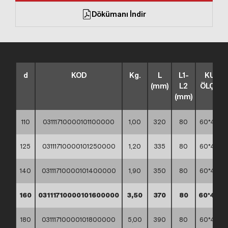
Dökümanı İndir
d
KOD
Kg.
L
L1-
KUTU
(mm)
L2
ÖLÇÜS
(mm)
110
03111710000101100000
1,00
320
80
60*40*4
125
03111710000101250000
1,20
335
80
60*40*3
140
03111710000101400000
1,90
350
80
60*40*3
160
03111710000101600000
3,50
370
80
60*40*4
180
03111710000101800000
5,00
390
80
60*40*4