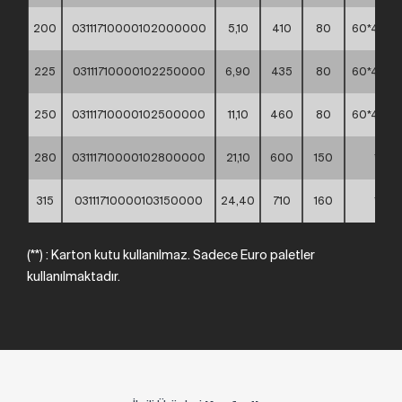
200
03111710000102000000
5,10
410
80
60*40*4
225
03111710000102250000
6,90
435
80
60*40*3
250
03111710000102500000
11,10
460
80
60*40*3
280
03111710000102800000
21,10
600
150
**
315
03111710000103150000
24,40
710
160
**
(**) : Karton kutu kullanılmaz. Sadece Euro paletler
kullanılmaktadır.