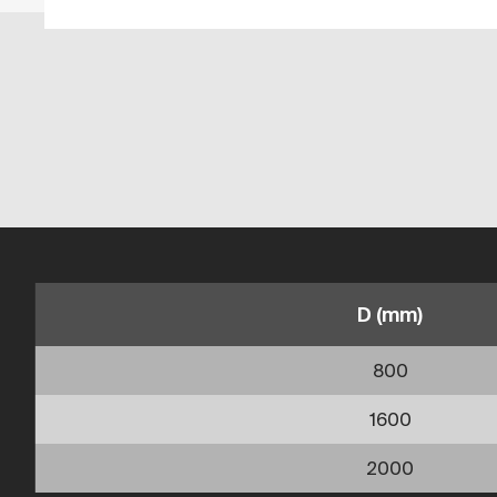
D (mm)
800
1600
2000