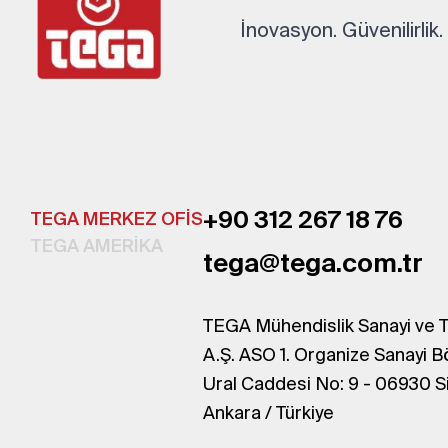
İnovasyon. Güvenilirlik
+90 312 267 18 76
TEGA MERKEZ OFİS
TEGA AMERİKA
tega@tega.com.tr
TEGA Mühendislik Sanayi ve T
A.Ş. ASO 1. Organize Sanayi B
Ural Caddesi No: 9 - 06930 S
Ankara / Türkiye