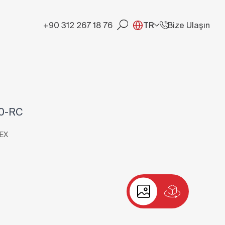
+90 312 267 18 76
TR
Bize Ulaşın
0-RC
LEX