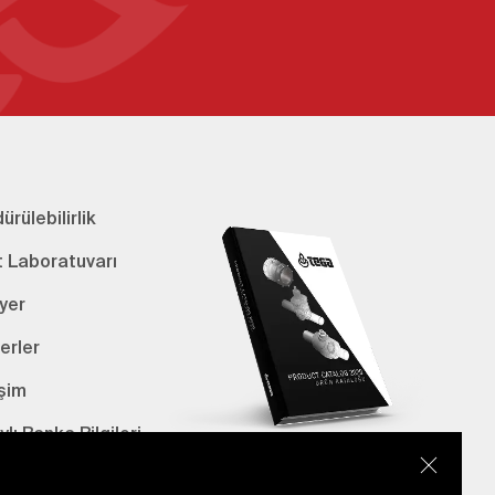
ürülebilirlik
t Laboratuvarı
yer
erler
işim
lı Banka Bilgileri
E-Katalog