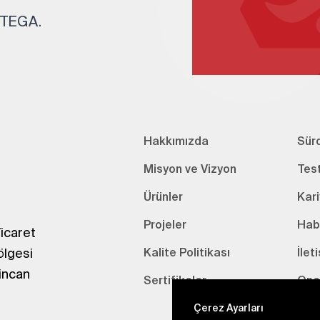
. TEGA.
Hakkımızda
Sürd
Misyon ve Vizyon
Tes
Ürünler
Kari
Projeler
Hab
icaret
ölgesi
Kalite Politikası
İlet
incan
Sertifikalar
Onay
Çerez Ayarları