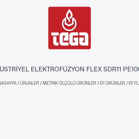
ÜSTRİYEL ELEKTROFÜZYON FLEX SDR11 PE10
/
/
/
/
NASAYFA
ÜRüNLER
METRİK ÖLÇÜLÜ ÜRÜNLER
EF ÜRÜNLER
EF F