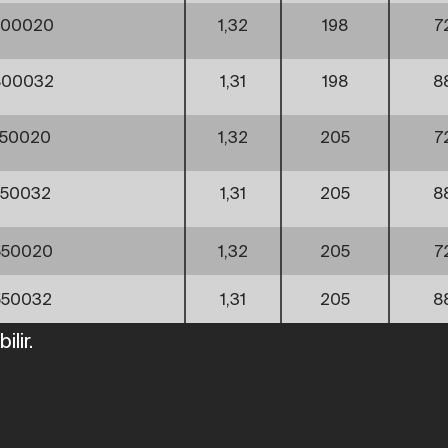
800020
1,32
198
7
800032
1,31
198
8
150020
1,32
205
7
150032
1,31
205
8
550020
1,32
205
7
550032
1,31
205
8
lir.