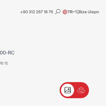
+90 312 267 18 76
TR
Bize Ulaşın
100-RC
İS TE