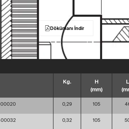
Dökümanı İndir
Kg.
H
L
(mm)
(m
400020
0,29
105
4
400032
0,32
105
5