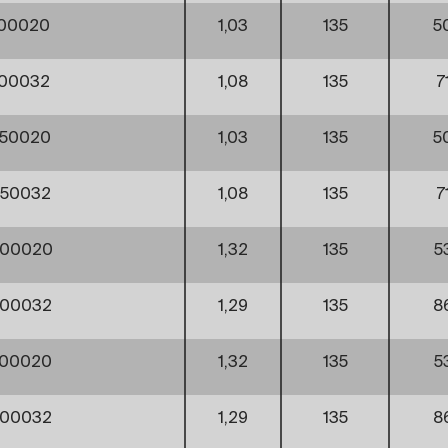
100020
1,03
135
5
100032
1,08
135
7
250020
1,03
135
5
250032
1,08
135
7
400020
1,32
135
5
400032
1,29
135
8
600020
1,32
135
5
600032
1,29
135
8