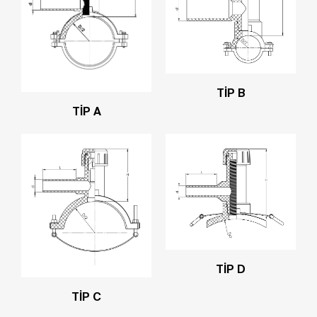
TİP B
TİP A
TİP D
TİP C