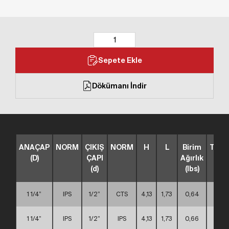
Sepete Ekle
Dökümanı İndir
ANAÇAP
NORM
ÇIKIŞ
NORM
H
L
Birim
TİP
(D)
ÇAPI
Ağırlık
(d)
(lbs)
1 1/4”
IPS
1/2”
CTS
4,13
1,73
0,64
A
1 1/4”
IPS
1/2”
IPS
4,13
1,73
0,66
A