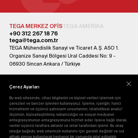
TEGA MERKEZ OFİS
TEGA AMERİKA
+90 312 267 18 76
tega@tega.com.tr
TEGA Mühendislik Sanayi ve Ticaret A.Ş. ASO 1.
Organize Sanayi Bölgesi Ural Caddesi No: 9 -
06930 Sincan Ankara / Türkiye
En yeni kampanyalardan haberdar olmak için
abone olun.
Çerez Ayarları
Bu web sitesinde, cihaz bilgilerini ve kişisel verileri işlemek için
Gönder
çerezleri ve benzer işlevleri kullanıyoruz. İşleme, içeriğin, harici
hizmetlerin ve üçüncü şahısların unsurlarının, istatistiksel analiz/
Abone olarak
Gizlilik Politikası'nı
kabul etmiş
ölçümün, kişiselleştirilmiş reklamcılığın ve sosyal medyanın
olursunuz.
entegrasyonunun entegrasyonuna hizmet eder. İşleve bağlı olarak,
veriler üçüncü taraflara aktarılır ve onlar tarafından işlenir. Bu onay
isteğe bağlıdır, web sitemizin kullanımı için gerekli değildir ve sol
alttaki simge kullanılarak herhangi bir zamanda iptal edilebilir.
E-Katalog