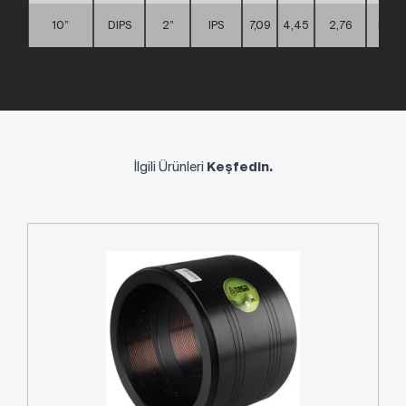
10”
DIPS
2”
IPS
7,09
4,45
2,76
D
İlgili Ürünleri
Keşfedin.