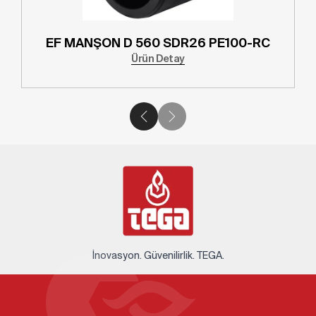
D 500 SDR26 PE100-RC
EF MANŞON D 
Ürün Detay
Ü
İnovasyon. Güvenilirlik. TEGA.