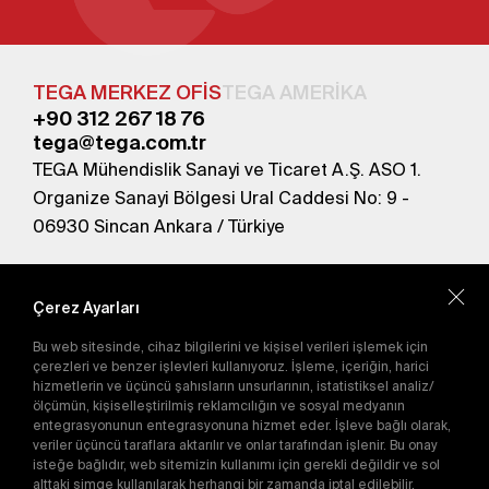
TEGA MERKEZ OFİS
TEGA AMERİKA
+90 312 267 18 76
tega@tega.com.tr
TEGA Mühendislik Sanayi ve Ticaret A.Ş. ASO 1.
Organize Sanayi Bölgesi Ural Caddesi No: 9 -
06930 Sincan Ankara / Türkiye
En yeni kampanyalardan haberdar olmak için
abone olun.
Çerez Ayarları
Bu web sitesinde, cihaz bilgilerini ve kişisel verileri işlemek için
Gönder
çerezleri ve benzer işlevleri kullanıyoruz. İşleme, içeriğin, harici
hizmetlerin ve üçüncü şahısların unsurlarının, istatistiksel analiz/
Abone olarak
Gizlilik Politikası'nı
kabul etmiş
ölçümün, kişiselleştirilmiş reklamcılığın ve sosyal medyanın
olursunuz.
entegrasyonunun entegrasyonuna hizmet eder. İşleve bağlı olarak,
veriler üçüncü taraflara aktarılır ve onlar tarafından işlenir. Bu onay
isteğe bağlıdır, web sitemizin kullanımı için gerekli değildir ve sol
alttaki simge kullanılarak herhangi bir zamanda iptal edilebilir.
E-Katalog