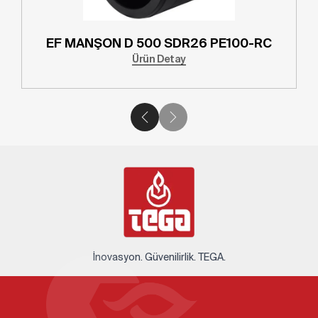
 SDR26 PE100-RC
EF MANŞON D 500 SD
etay
Ürün Detay
İnovasyon. Güvenilirlik. TEGA.