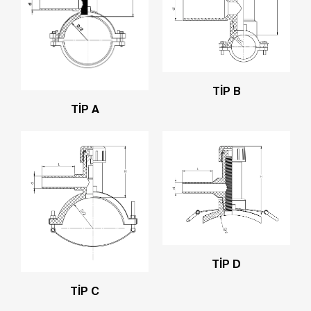
TİP B
TİP A
TİP D
TİP C