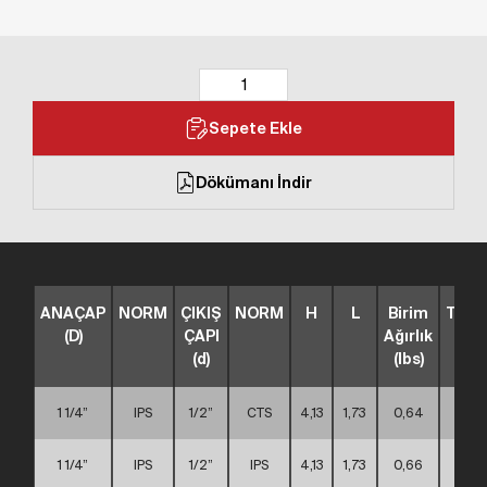
Sepete Ekle
Dökümanı İndir
ANAÇAP
NORM
ÇIKIŞ
NORM
H
L
Birim
TİP
(D)
ÇAPI
Ağırlık
(d)
(lbs)
1 1/4”
IPS
1/2”
CTS
4,13
1,73
0,64
A
1 1/4”
IPS
1/2”
IPS
4,13
1,73
0,66
A