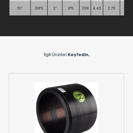
10”
DIPS
2”
IPS
7,09
4,45
2,76
D
İlgili Ürünleri
Keşfedin.