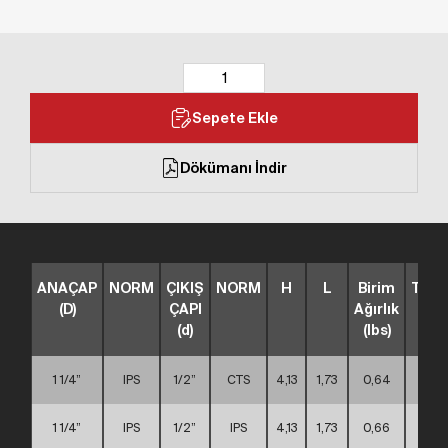
Sepete Ekle
Dökümanı İndir
ANAÇAP
NORM
ÇIKIŞ
NORM
H
L
Birim
TİP
(D)
ÇAPI
Ağırlık
(d)
(lbs)
1 1/4”
IPS
1/2”
CTS
4,13
1,73
0,64
A
1 1/4”
IPS
1/2”
IPS
4,13
1,73
0,66
A