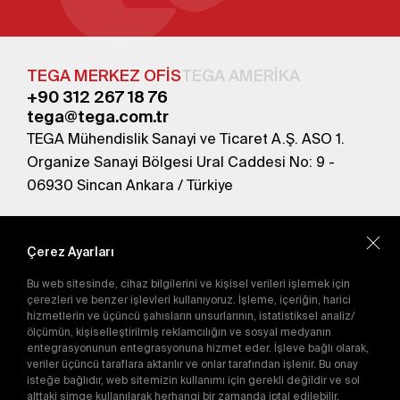
TEGA MERKEZ OFİS
TEGA AMERİKA
+90 312 267 18 76
tega@tega.com.tr
TEGA Mühendislik Sanayi ve Ticaret A.Ş. ASO 1.
Organize Sanayi Bölgesi Ural Caddesi No: 9 -
06930 Sincan Ankara / Türkiye
En yeni kampanyalardan haberdar olmak için
abone olun.
Çerez Ayarları
Bu web sitesinde, cihaz bilgilerini ve kişisel verileri işlemek için
Gönder
çerezleri ve benzer işlevleri kullanıyoruz. İşleme, içeriğin, harici
hizmetlerin ve üçüncü şahısların unsurlarının, istatistiksel analiz/
Abone olarak
Gizlilik Politikası'nı
kabul etmiş
ölçümün, kişiselleştirilmiş reklamcılığın ve sosyal medyanın
olursunuz.
entegrasyonunun entegrasyonuna hizmet eder. İşleve bağlı olarak,
veriler üçüncü taraflara aktarılır ve onlar tarafından işlenir. Bu onay
isteğe bağlıdır, web sitemizin kullanımı için gerekli değildir ve sol
alttaki simge kullanılarak herhangi bir zamanda iptal edilebilir.
E-Katalog