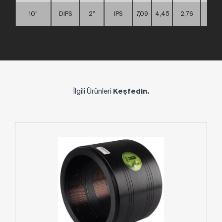
10”
DIPS
2”
IPS
7,09
4,45
2,76
D
İlgili Ürünleri
Keşfedin.