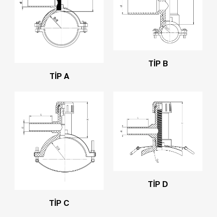
TİP B
TİP A
TİP D
TİP C