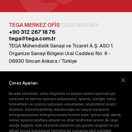
TEGA MERKEZ OFİS
TEGA AMERİKA
+90 312 267 18 76
tega@tega.com.tr
TEGA Mühendislik Sanayi ve Ticaret A.Ş. ASO 1.
Organize Sanayi Bölgesi Ural Caddesi No: 9 -
06930 Sincan Ankara / Türkiye
En yeni kampanyalardan haberdar olmak için
abone olun.
Çerez Ayarları
Bu web sitesinde, cihaz bilgilerini ve kişisel verileri işlemek için
Gönder
çerezleri ve benzer işlevleri kullanıyoruz. İşleme, içeriğin, harici
hizmetlerin ve üçüncü şahısların unsurlarının, istatistiksel analiz/
Abone olarak
Gizlilik Politikası'nı
kabul etmiş
ölçümün, kişiselleştirilmiş reklamcılığın ve sosyal medyanın
olursunuz.
entegrasyonunun entegrasyonuna hizmet eder. İşleve bağlı olarak,
veriler üçüncü taraflara aktarılır ve onlar tarafından işlenir. Bu onay
isteğe bağlıdır, web sitemizin kullanımı için gerekli değildir ve sol
alttaki simge kullanılarak herhangi bir zamanda iptal edilebilir.
E-Katalog