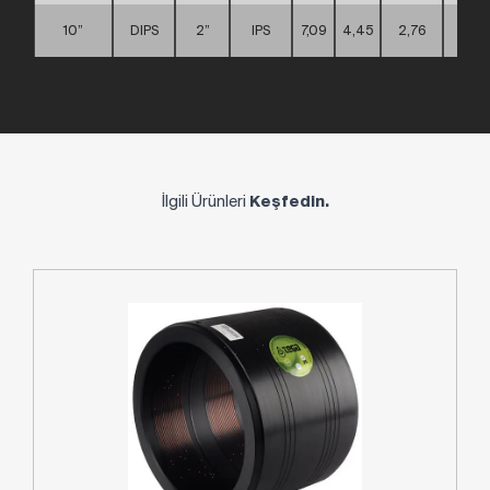
10”
DIPS
2”
IPS
7,09
4,45
2,76
D
İlgili Ürünleri
Keşfedin.