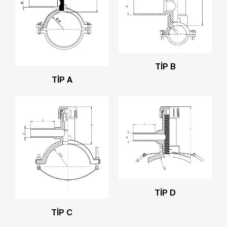
TİP B
TİP A
TİP D
TİP C