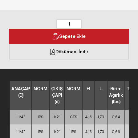
Sepete Ekle
Dökümanı İndir
ANAÇAP
NORM
ÇIKIŞ
NORM
H
L
Birim
TİP
(D)
ÇAPI
Ağırlık
(d)
(lbs)
1 1/4”
IPS
1/2”
CTS
4,13
1,73
0,64
A
1 1/4”
IPS
1/2”
IPS
4,13
1,73
0,66
A