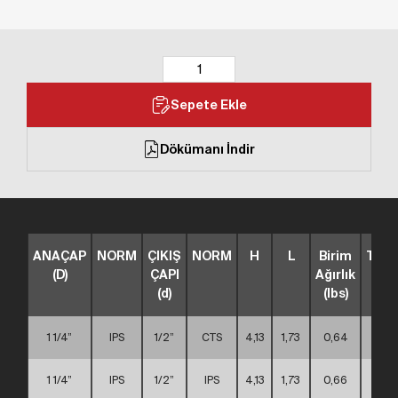
Sepete Ekle
Dökümanı İndir
ANAÇAP
NORM
ÇIKIŞ
NORM
H
L
Birim
TİP
(D)
ÇAPI
Ağırlık
(d)
(lbs)
1 1/4”
IPS
1/2”
CTS
4,13
1,73
0,64
A
1 1/4”
IPS
1/2”
IPS
4,13
1,73
0,66
A