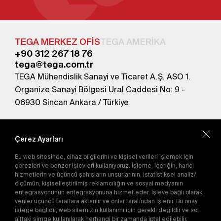
TEGA MERKEZ OFİS
TEGA AMERİKA
+90 312 267 18 76
tega@tega.com.tr
TEGA Mühendislik Sanayi ve Ticaret A.Ş. ASO 1.
Organize Sanayi Bölgesi Ural Caddesi No: 9 -
06930 Sincan Ankara / Türkiye
En yeni kampanyalardan haberdar olmak için
abone olun.
Çerez Ayarları
Bu web sitesinde, cihaz bilgilerini ve kişisel verileri işlemek için
Gönder
çerezleri ve benzer işlevleri kullanıyoruz. İşleme, içeriğin, harici
hizmetlerin ve üçüncü şahısların unsurlarının, istatistiksel analiz/
Abone olarak
Gizlilik Politikası'nı
kabul etmiş
ölçümün, kişiselleştirilmiş reklamcılığın ve sosyal medyanın
olursunuz.
entegrasyonunun entegrasyonuna hizmet eder. İşleve bağlı olarak,
veriler üçüncü taraflara aktarılır ve onlar tarafından işlenir. Bu onay
isteğe bağlıdır, web sitemizin kullanımı için gerekli değildir ve sol
alttaki simge kullanılarak herhangi bir zamanda iptal edilebilir.
E-Katalog