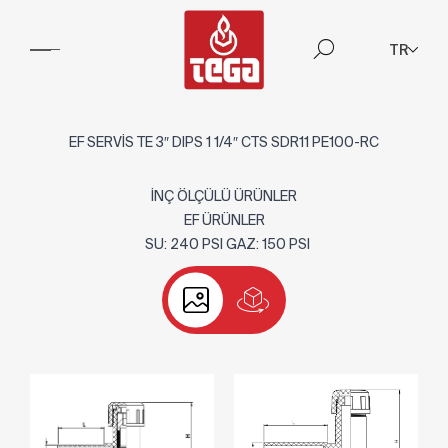
TR
EF SERVİS TE 3″ DIPS 1 1/4″ CTS SDR11 PE100-RC
İNÇ ÖLÇÜLÜ ÜRÜNLER
EF ÜRÜNLER
SU: 240 PSI GAZ: 150 PSI