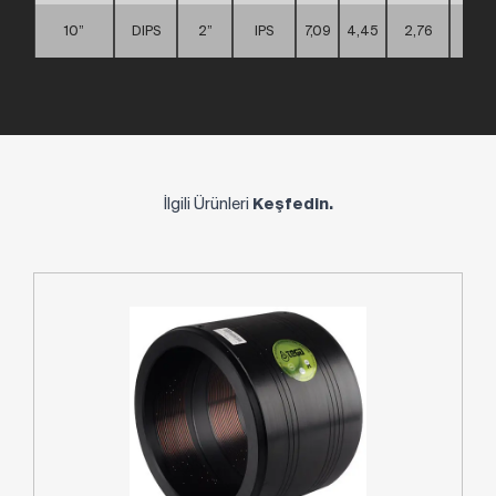
10”
DIPS
2”
IPS
7,09
4,45
2,76
D
İlgili Ürünleri
Keşfedin.