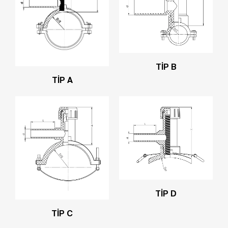
TİP B
TİP A
TİP D
TİP C