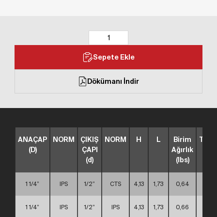
Sepete Ekle
Dökümanı İndir
ANAÇAP
NORM
ÇIKIŞ
NORM
H
L
Birim
TİP
(D)
ÇAPI
Ağırlık
(d)
(lbs)
1 1/4”
IPS
1/2”
CTS
4,13
1,73
0,64
A
1 1/4”
IPS
1/2”
IPS
4,13
1,73
0,66
A