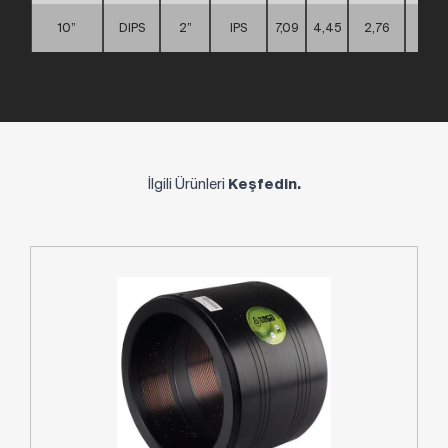
10”
DIPS
2”
IPS
7,09
4,45
2,76
D
İlgili Ürünleri
Keşfedin.