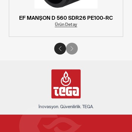
DR26 PE100-RC
EF MANŞON D 500 SDR
tay
Ürün Detay
İnovasyon. Güvenilirlik. TEGA.