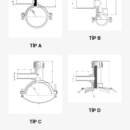
TİP B
TİP A
TİP D
TİP C