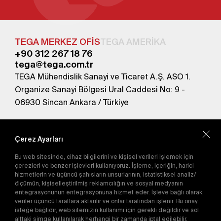
TEGA MERKEZ OFİS
TEGA AMERİKA
+90 312 267 18 76
tega@tega.com.tr
TEGA Mühendislik Sanayi ve Ticaret A.Ş. ASO 1.
Organize Sanayi Bölgesi Ural Caddesi No: 9 -
06930 Sincan Ankara / Türkiye
En yeni kampanyalardan haberdar olmak için
abone olun.
Çerez Ayarları
Bu web sitesinde, cihaz bilgilerini ve kişisel verileri işlemek için
Gönder
çerezleri ve benzer işlevleri kullanıyoruz. İşleme, içeriğin, harici
hizmetlerin ve üçüncü şahısların unsurlarının, istatistiksel analiz/
Abone olarak
Gizlilik Politikası'nı
kabul etmiş
ölçümün, kişiselleştirilmiş reklamcılığın ve sosyal medyanın
olursunuz.
entegrasyonunun entegrasyonuna hizmet eder. İşleve bağlı olarak,
veriler üçüncü taraflara aktarılır ve onlar tarafından işlenir. Bu onay
isteğe bağlıdır, web sitemizin kullanımı için gerekli değildir ve sol
alttaki simge kullanılarak herhangi bir zamanda iptal edilebilir.
E-Katalog