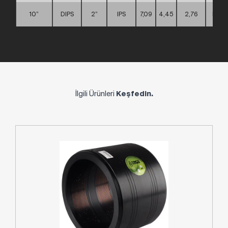
10”
DIPS
2”
IPS
7,09
4,45
2,76
D
İlgili Ürünleri
Keşfedin.