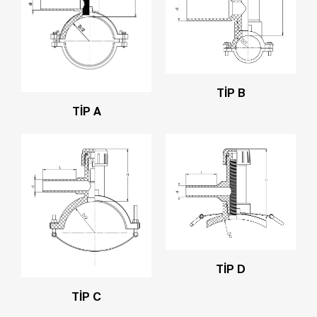
TİP B
TİP A
TİP D
TİP C