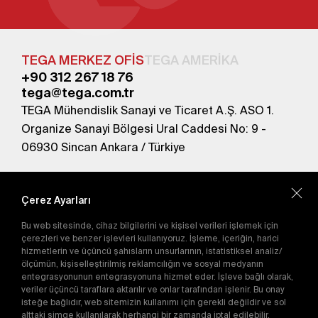
TEGA MERKEZ OFİS
TEGA AMERİKA
+90 312 267 18 76
tega@tega.com.tr
TEGA Mühendislik Sanayi ve Ticaret A.Ş. ASO 1.
Organize Sanayi Bölgesi Ural Caddesi No: 9 -
06930 Sincan Ankara / Türkiye
En yeni kampanyalardan haberdar olmak için
abone olun.
Çerez Ayarları
Bu web sitesinde, cihaz bilgilerini ve kişisel verileri işlemek için
Gönder
çerezleri ve benzer işlevleri kullanıyoruz. İşleme, içeriğin, harici
hizmetlerin ve üçüncü şahısların unsurlarının, istatistiksel analiz/
Abone olarak
Gizlilik Politikası'nı
kabul etmiş
ölçümün, kişiselleştirilmiş reklamcılığın ve sosyal medyanın
olursunuz.
entegrasyonunun entegrasyonuna hizmet eder. İşleve bağlı olarak,
veriler üçüncü taraflara aktarılır ve onlar tarafından işlenir. Bu onay
isteğe bağlıdır, web sitemizin kullanımı için gerekli değildir ve sol
alttaki simge kullanılarak herhangi bir zamanda iptal edilebilir.
E-Katalog