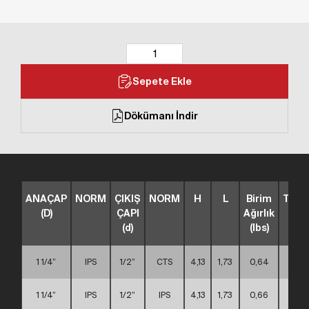
Sepete Ekle
Dökümanı İndir
ANAÇAP
NORM
ÇIKIŞ
NORM
H
L
Birim
TİP
(D)
ÇAPI
Ağırlık
(d)
(lbs)
1 1/4”
IPS
1/2”
CTS
4,13
1,73
0,64
A
1 1/4”
IPS
1/2”
IPS
4,13
1,73
0,66
A