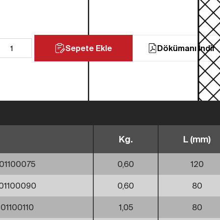
Sepete Ekle
Dökümanı İndir
Kg.
L (mm)
01100075
0,60
120
01100090
0,60
80
01100110
1,05
80