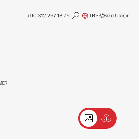
+90 312 267 18 76
TR
Bize Ulaşın
MER