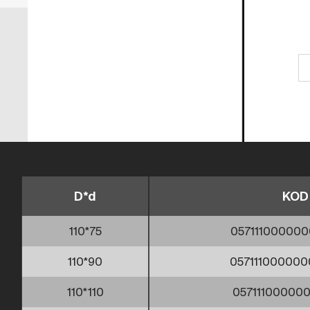
D*d
KOD
110*75
057111000000
110*90
057111000000
110*110
057111000000