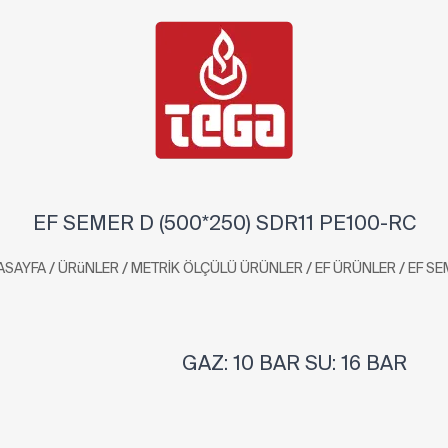
EF SEMER D (500*250) SDR11 PE100-RC
/
/
/
/
ASAYFA
ÜRüNLER
METRİK ÖLÇÜLÜ ÜRÜNLER
EF ÜRÜNLER
EF SE
GAZ: 10 BAR SU: 16 BAR