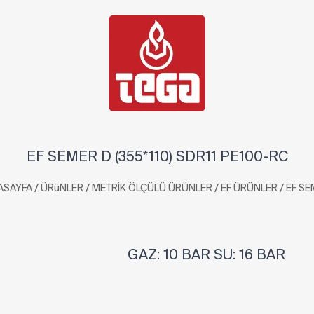
EF SEMER D (355*110) SDR11 PE100-RC
/
/
/
/
ASAYFA
ÜRüNLER
METRİK ÖLÇÜLÜ ÜRÜNLER
EF ÜRÜNLER
EF SE
GAZ: 10 BAR SU: 16 BAR