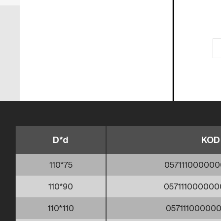
D*d
KOD
110*75
057111000000
110*90
057111000000
110*110
057111000000