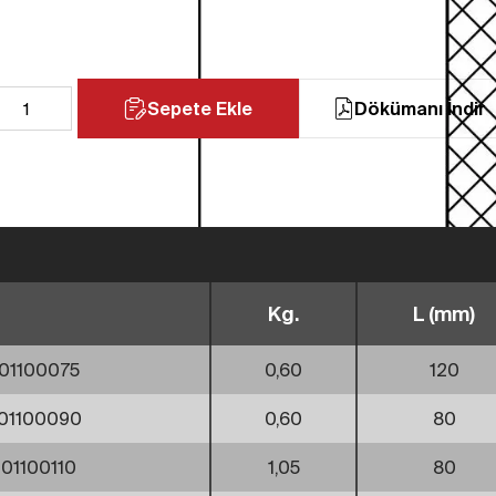
Sepete Ekle
Dökümanı İndir
Kg.
L (mm)
01100075
0,60
120
01100090
0,60
80
01100110
1,05
80