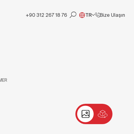
+90 312 267 18 76
TR
Bize Ulaşın
MER