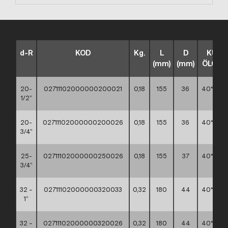
d-R
KOD
Kg.
L
D
KUTU
(mm)
(mm)
ÖLÇÜS
20-
02711102000000200021
0,18
155
36
40*30*3
1/2”
20-
02711102000000200026
0,18
155
36
40*30*3
3/4”
25-
02711102000000250026
0,18
155
37
40*30*3
3/4”
32 –
02711102000000320033
0,32
180
44
40*30*3
1”
32 –
02711102000000320026
0,32
180
44
40*30*3