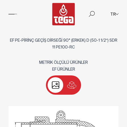
TR
EF PE-PİRİNÇ GEÇİŞ DİRSEĞİ 90° (ERKEK) D (50-1 1/2″) SDR
11 PE100-RC
METRİK ÖLÇÜLÜ ÜRÜNLER
EF ÜRÜNLER