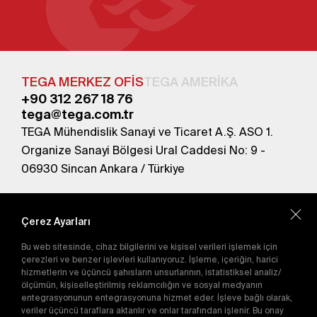
TEGA MERKEZ OFİS
TEGA AMERİKA
+90 312 267 18 76
tega@tega.com.tr
TEGA Mühendislik Sanayi ve Ticaret A.Ş. ASO 1.
Organize Sanayi Bölgesi Ural Caddesi No: 9 -
06930 Sincan Ankara / Türkiye
En yeni kampanyalardan haberdar olmak için
abone olun.
Çerez Ayarları
Bu web sitesinde, cihaz bilgilerini ve kişisel verileri işlemek için
Gönder
çerezleri ve benzer işlevleri kullanıyoruz. İşleme, içeriğin, harici
hizmetlerin ve üçüncü şahısların unsurlarının, istatistiksel analiz/
Abone olarak
Gizlilik Politikası'nı
kabul etmiş
ölçümün, kişiselleştirilmiş reklamcılığın ve sosyal medyanın
olursunuz.
entegrasyonunun entegrasyonuna hizmet eder. İşleve bağlı olarak,
veriler üçüncü taraflara aktarılır ve onlar tarafından işlenir. Bu onay