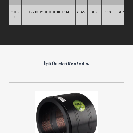
110 –
02711102000001100114
3,42
307
138
60*40*4
4”
İlgili Ürünleri
Keşfedin.